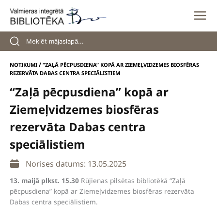
Skip
to
content
/
NOTIKUMI
“ZAĻĀ PĒCPUSDIENA” KOPĀ AR ZIEMEĻVIDZEMES BIOSFĒRAS
REZERVĀTA DABAS CENTRA SPECIĀLISTIEM
“Zaļā pēcpusdiena” kopā ar
Ziemeļvidzemes biosfēras
rezervāta Dabas centra
speciālistiem
Norises datums: 13.05.2025
13. maijā plkst. 15.30
Rūjienas pilsētas bibliotēkā “Zaļā
pēcpusdiena” kopā ar Ziemeļvidzemes biosfēras rezervāta
Dabas centra speciālistiem.