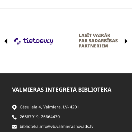
VALMIERAS INTEGRĒTĀ BIBLIOTĒKA
Cēsu iela 4, Valmiera, LV- 4201
26667919
,
26664430
biblioteka.info@vb.valmierasnovads.lv