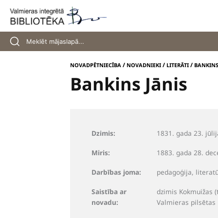
Skip
to
content
/
/
/
NOVADPĒTNIECĪBA
NOVADNIEKI
LITERĀTI
BANKINS
Bankins Jānis
Dzimis:
1831. gada 23. jūl
Miris:
1883. gada 28. dec
Darbības joma:
pedagoģija, literat
Saistība ar
dzimis Kokmuižas (
novadu:
Valmieras pilsētas