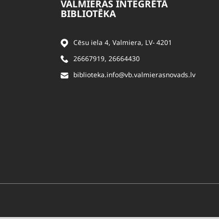
VALMIERAS INTEGRĒTĀ
BIBLIOTĒKA
Cēsu iela 4, Valmiera, LV- 4201
26667919
,
26664430
biblioteka.info@vb.valmierasnovads.lv