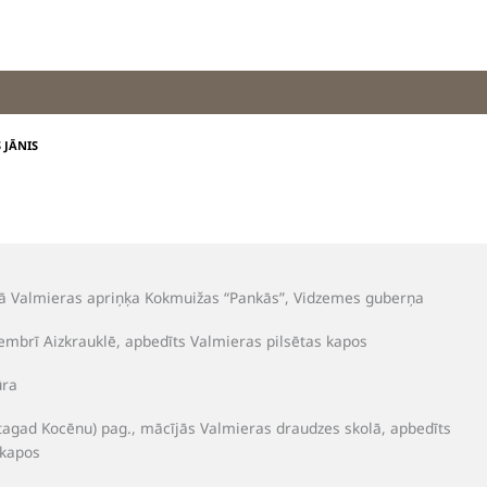
 JĀNIS
ijā Valmieras apriņķa Kokmuižas “Pankās”, Vidzemes guberņa
embrī Aizkrauklē, apbedīts Valmieras pilsētas kapos
ūra
tagad Kocēnu) pag., mācījās Valmieras draudzes skolā, apbedīts
 kapos