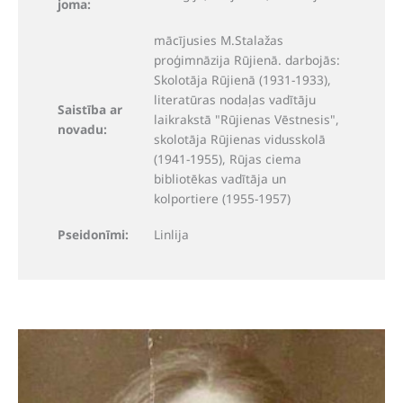
joma:
mācījusies M.Stalažas
proģimnāzija Rūjienā. darbojās:
Skolotāja Rūjienā (1931-1933),
literatūras nodaļas vadītāju
Saistība ar
laikrakstā "Rūjienas Vēstnesis",
novadu:
skolotāja Rūjienas vidusskolā
(1941-1955), Rūjas ciema
bibliotēkas vadītāja un
kolportiere (1955-1957)
Pseidonīmi:
Linlija