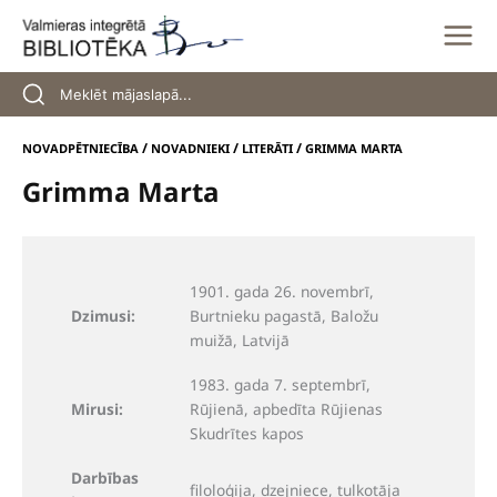
Skip
to
content
/
/
/
NOVADPĒTNIECĪBA
NOVADNIEKI
LITERĀTI
GRIMMA MARTA
Grimma Marta
1901. gada 26. novembrī,
Dzimusi:
Burtnieku pagastā, Baložu
muižā, Latvijā
1983. gada 7. septembrī,
Mirusi:
Rūjienā, apbedīta Rūjienas
Skudrītes kapos
Darbības
filoloģija, dzejniece, tulkotāja