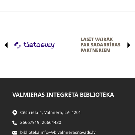
VALMIERAS INTEGRĒTĀ BIBLIOTĒKA
Cēsu iela 4, Valmiera, LV- 4201
26667919
,
26664430
biblioteka.info@vb.valmierasnovads.lv