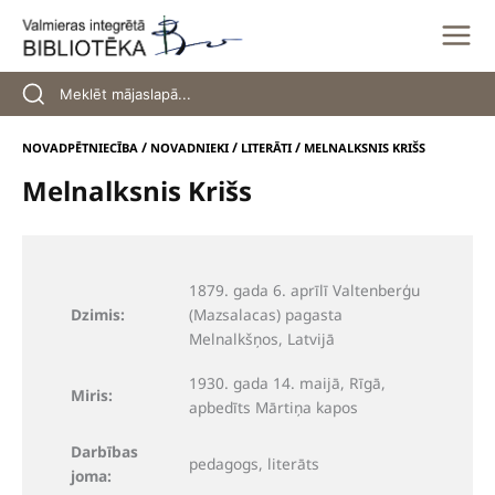
Skip
to
content
/
/
/
NOVADPĒTNIECĪBA
NOVADNIEKI
LITERĀTI
MELNALKSNIS KRIŠS
Melnalksnis Krišs
1879. gada 6. aprīlī Valtenberģu
Dzimis:
(Mazsalacas) pagasta
Melnalkšņos, Latvijā
1930. gada 14. maijā, Rīgā,
Miris:
apbedīts Mārtiņa kapos
Darbības
pedagogs, literāts
joma: