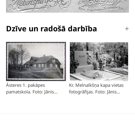
Dzīve un radošā darbība
Āsteres 1. pakāpes
Kr. Melnalkšņa kapa vietas
pamatskola. Foto: Jānis
fotogrāfijas. Foto: Jānis
Bikše, 1935. g.
Bikše, 1940. g. vasara.