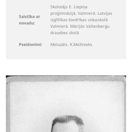
Skolotājs E. Liepiņa
proģimnāzijā, Valmierā. Latvijas
Saistība ar
izglītības biedrības vidusskolā
novadu:
Valmierā. Mācījās Valtenberģu
draudzes skolā
Pseidonīmi:
Metuzāls. K.Mežinieks