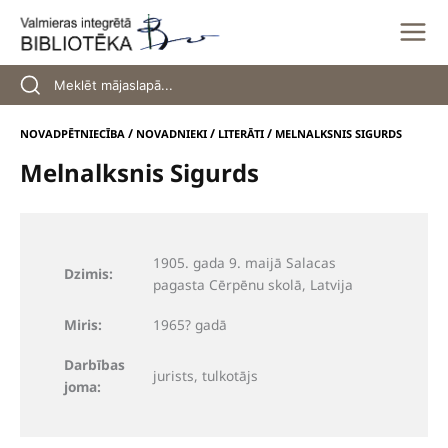
Skip
to
content
/
/
/
NOVADPĒTNIECĪBA
NOVADNIEKI
LITERĀTI
MELNALKSNIS SIGURDS
Melnalksnis Sigurds
1905. gada 9. maijā Salacas
Dzimis:
pagasta Cērpēnu skolā, Latvija
Miris:
1965? gadā
Darbības
jurists, tulkotājs
joma: