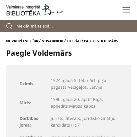
Skip
to
content
/
/
/
NOVADPĒTNIECĪBA
NOVADNIEKI
LITERĀTI
PAEGLE VOLDEMĀRS
Paegle Voldemārs
1924. gada 5. februārī Ipiķu
Dzimis:
pagasta Vecigaļos, Latvijā
1990. gada 20. aprīlī Rīgā,
Miris:
apbedīts Matīsa kapos
Darbības
jurists, literāts, juridisko zinātņu
joma:
kandidāts (1971)