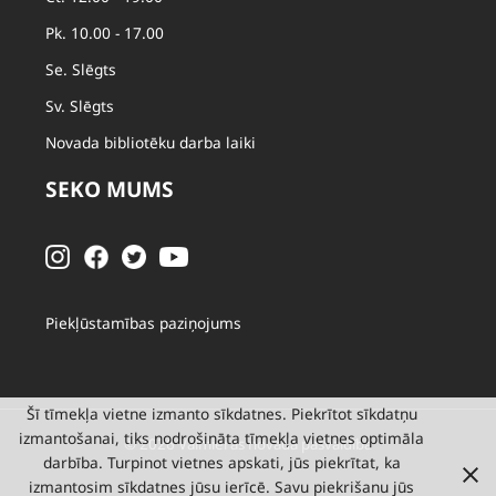
Pk. 10.00 - 17.00
Se. Slēgts
Sv. Slēgts
Novada bibliotēku darba laiki
SEKO MUMS
Piekļūstamības paziņojums
Šī tīmekļa vietne izmanto sīkdatnes. Piekrītot sīkdatņu
izmantošanai, tiks nodrošināta tīmekļa vietnes optimāla
© 2026 Valmieras novada pašvaldība
darbība. Turpinot vietnes apskati, jūs piekrītat, ka
izmantosim sīkdatnes jūsu ierīcē. Savu piekrišanu jūs