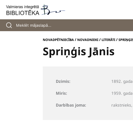
Skip
to
content
/
/
/
NOVADPĒTNIECĪBA
NOVADNIEKI
LITERĀTI
SPRIŅĢIS
Spriņģis Jānis
Dzimis:
1892. gada 
Miris:
1959. gada 
Darbības joma:
rakstnieks,