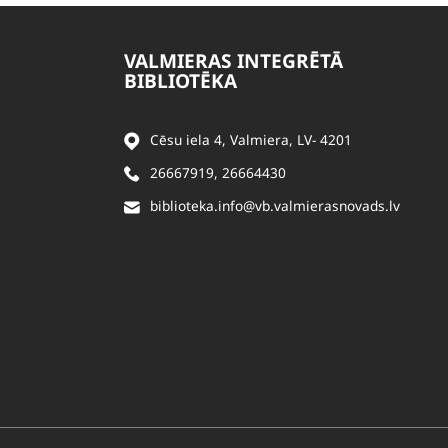
VALMIERAS INTEGRĒTĀ
BIBLIOTĒKA
Cēsu iela 4, Valmiera, LV- 4201
26667919
,
26664430
biblioteka.info@vb.valmierasnovads.lv