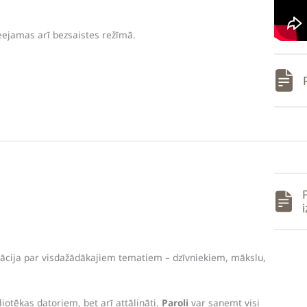
ieejamas arī bezsaistes režīmā.
mācija par visdažādākajiem tematiem – dzīvniekiem, mākslu,
liotēkas datoriem, bet arī attālināti.
Paroli
var saņemt visi