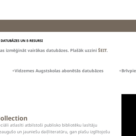
/
DATUBĀZES UN E-RESURSI
as izmēģināt vairākas datubāzes. Plašāk uzzini
ŠEIT
.
Vidzemes Augstskolas abonētās datubāzes
Brīvpi
ollection
i atlasīti atbilstoši publisko bibliotēku lasītāju
augušo un jauniešu daiļliteratūru, gan plašu izglītojošu