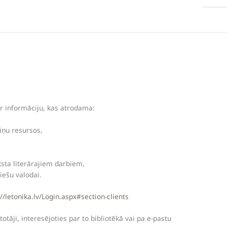
ar informāciju, kas atrodama:
ziņu resursos,
eksta literārajiem darbiem,
iešu valodai.
://letonika.lv/Login.aspx#section-clients
totāji, interesējoties par to bibliotēkā vai pa e-pastu