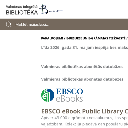
Skip
to
content
/
PAKALPOJUMI
E-RESURSI UN E-GRĀMATAS TIEŠSAISTĒ
Līdz 2026. gada 31. maijam iespēja bez maks
Valmieras bibliotēkas abonētās datubāzes
Valmieras bibliotēkas abonētās datubāzes
EBSCO eBook Public Library C
Aptver 43 000 e-grāmatu nosaukumus, kas speciāl
vajadzībām. Kolekcija piedāvā gan populāru pie