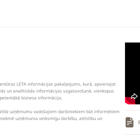
aģentūras LETA informācijas pakalpojums, kurā, apvienojot
īvās un analītiskās informācijas sagatavošanā, vienkopus
petentākā biznesa informācija.
 palīdz uzņēmumu vadošajiem darbiniekiem būt informētiem
 ietekmē uzņēmuma veiksmīgu darbību, attīstību un