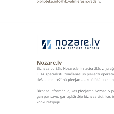
biblioteka.info@vb.valmierasnovads.lv
.
Nozare.lv
Biznesa portāls Nozare.lv ir nacionālās ziņu 
LETA speciālistu zināšanas un pieredzi operat
tiešsaistes režīmā pieejama aktuālākā un kom
Biznesa informācija, kas pieejama Nozare.lv
gan par savu, gan apkārtējo biznesa vidi, kas
konkurētspēju.