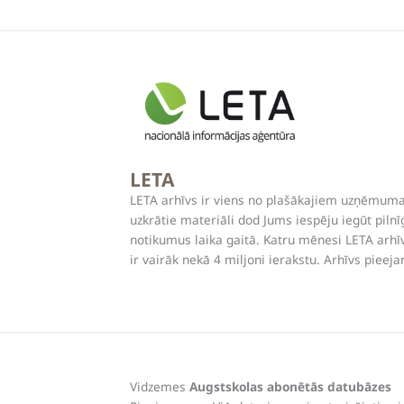
LETA
LETA arhīvs ir viens no plašākajiem uzņēmuma
uzkrātie materiāli dod Jums iespēju iegūt pilnīg
notikumus laika gaitā. Katru mēnesi LETA arhīv
ir vairāk nekā 4 miljoni ierakstu. Arhīvs pieeja
Vidzemes
Augstskolas abonētās datubāzes