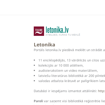
Letonika
Portāls letonika.lv piedāvā meklēt un strādāt 
11 enciklopēdijās, 13 vārdnīcās un citos uz
kolekcijās ar 10 000 attēliem,
audioierakstiem un video materiāliem,
latviešu literatūras bibliotēkā ar 200 pilnt
valodas atbalsta krātuvē ar palīgrīkiem latv
Datubāzi ir iespējams izmantot attālināti:
http
Paroli
var saņemt visi bibliotēkā reģistrētie lie