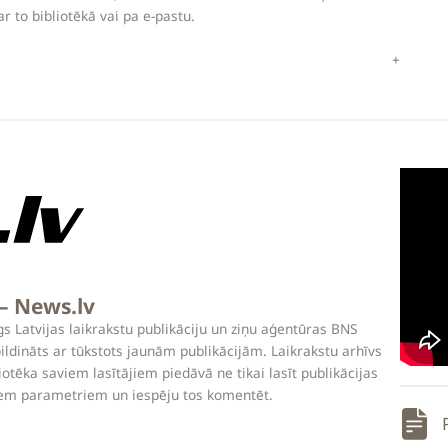
par to bibliotēkā vai pa e-pastu.
 – News.lv
gs Latvijas laikrakstu publikāciju un ziņu aģentūras BNS
pildināts ar tūkstots jaunām publikācijām. Laikrakstu arhīvs
otēka saviem lasītājiem piedāvā ne tikai lasīt publikācijas
jiem parametriem un iespēju tos komentēt.