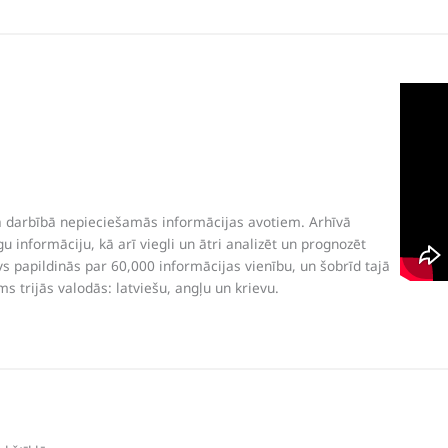
 darbībā nepieciešamās informācijas avotiem. Arhīvā
u informāciju, kā arī viegli un ātri analizēt un prognozēt
s papildinās par 60,000 informācijas vienību, un šobrīd tajā
ms trijās valodās: latviešu, angļu un krievu.