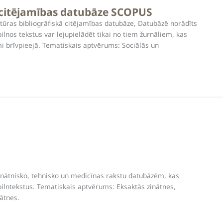
n citējamības datubāze SCOPUS
ratūras bibliogrāfiskā citējamības datubāze, Datubāzē norādīts
ilnos tekstus var lejupielādēt tikai no tiem žurnāliem, kas
i brīvpieejā. Tematiskais aptvērums: Sociālās un
zinātnisko, tehnisko un medicīnas rakstu datubāzēm, kas
pilntekstus. Tematiskais aptvērums: Eksaktās zinātnes,
ātnes.