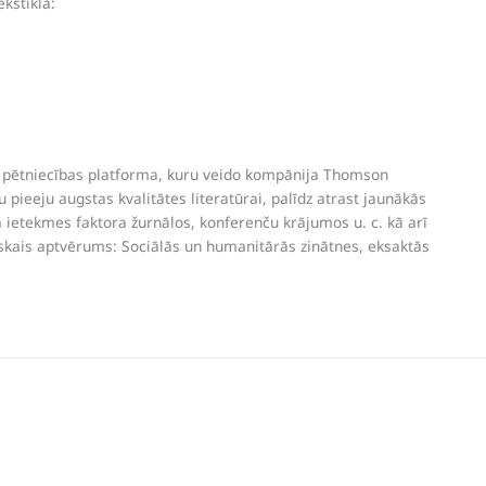
kštīklā:
u pētniecības platforma, kuru veido kompānija Thomson
pieeju augstas kvalitātes literatūrai, palīdz atrast jaunākās
 ietekmes faktora žurnālos, konferenču krājumos u. c. kā arī
iskais aptvērums: Sociālās un humanitārās zinātnes, eksaktās