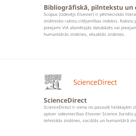
Biblio
grāfiskā, pilntekstu u
Scopus (izdevējs Elsevier) ir pētnieciskās lite
zinātnisko rakstu citējamības indekss. Rakstu p
pieejami ViA abonētajās datubāzēs vai pieejam
humanitārās zinātnes, eksaktās zinātnes.
ScienceDirect
ScienceDirect ir viena no pasaulē lielākajām 
aptver izdevniecības Elsevier Science žurnālu 
tehniskās zinātnes, sociālās un humanitārā zin