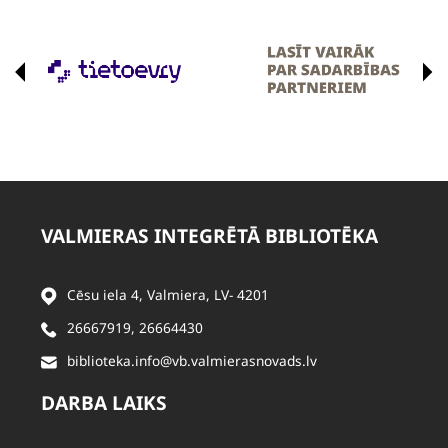
VALMIERAS INTEGRĒTĀ BIBLIOTĒKA
Cēsu iela 4, Valmiera, LV- 4201
26667919
,
26664430
biblioteka.info@vb.valmierasnovads.lv
DARBA LAIKS