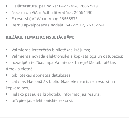
Daiļliteratūra, periodika: 64222464, 26667919
Nozaru un ViA mācību literatūra: 26664430
E-resursi (arī WhatsApp): 26665573
Bērnu apkalpošanas nodaļa: 64222512, 26332241
BIEŽĀKIE TEMATI KONSULTĀCIJĀM:
Valmieras integrētās bibliotēkas krājums;
Valmieras novada elektroniskais kopkatalogs un datubāzes;
novadpētniecības lapa Valmieras Integrētās bibliotēkas
tīmekļa vietnē;
bibliotēkas abonētās datubāzes;
Latvijas Nacionālās bibliotēkas elektroniskie resursi un
kopkatalogs;
lielāko pasaules bibliotēku informācijas resursi;
brīvpieejas elektroniskie resursi.