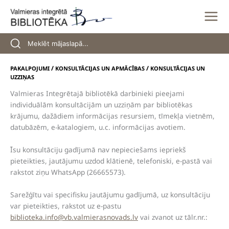
Skip
to
content
/
/
PAKALPOJUMI
KONSULTĀCIJAS UN APMĀCĪBAS
KONSULTĀCIJAS UN
UZZIŅAS
Valmieras Integrētajā bibliotēkā darbinieki pieejami
individuālām konsultācijām un uzziņām par bibliotēkas
krājumu, dažādiem informācijas resursiem, tīmekļa vietnēm,
datubāzēm, e-katalogiem, u.c. informācijas avotiem.
Īsu konsultāciju gadījumā nav nepieciešams iepriekš
pieteikties, jautājumu uzdod klātienē, telefoniski, e-pastā vai
rakstot ziņu WhatsApp (26665573).
Sarežģītu vai specifisku jautājumu gadījumā, uz konsultāciju
var pieteikties, rakstot uz e-pastu
biblioteka.info@vb.valmierasnovads.lv
vai zvanot uz tālr.nr.: