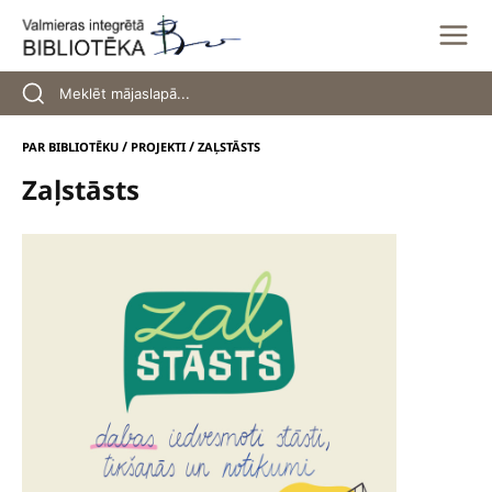
Skip
to
content
/
/
PAR BIBLIOTĒKU
PROJEKTI
ZAĻSTĀSTS
Zaļstāsts