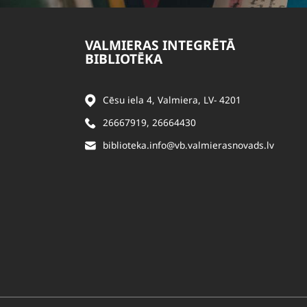
VALMIERAS INTEGRĒTĀ
BIBLIOTĒKA
Cēsu iela 4, Valmiera, LV- 4201
26667919
,
26664430
biblioteka.info@vb.valmierasnovads.lv