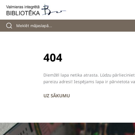
Skip
to
content
404
Diemžēl lapa netika atrasta. Lūdzu pārliecinieti
pareizu adresi! Iespējams lapa ir pārvietota va
UZ SĀKUMU