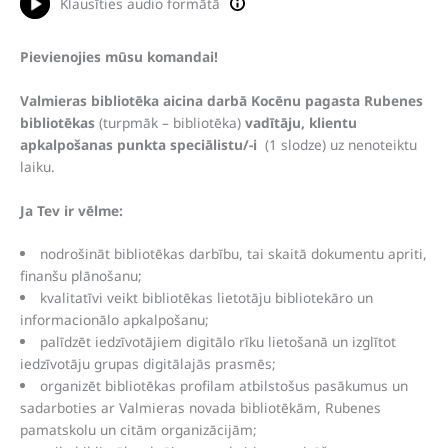
Klausīties audio formātā
Pievienojies mūsu komandai!
Valmieras bibliotēka aicina darbā Kocēnu pagasta Rubenes
bibliotēkas
(turpmāk – bibliotēka)
vadītāju, klientu
apkalpošanas punkta speciālistu/-i
(1 slodze) uz nenoteiktu
laiku.
Ja Tev ir vēlme:
nodrošināt bibliotēkas darbību, tai skaitā dokumentu apriti,
finanšu plānošanu;
kvalitatīvi veikt bibliotēkas lietotāju bibliotekāro un
informacionālo apkalpošanu;
palīdzēt iedzīvotājiem digitālo rīku lietošanā un izglītot
iedzīvotāju grupas digitālajās prasmēs;
organizēt bibliotēkas profilam atbilstošus pasākumus un
sadarboties ar Valmieras novada bibliotēkām, Rubenes
pamatskolu un citām organizācijām;