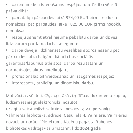
darba un ideju īstenošanas iespējas uz attīstību vērstā
pašvaldībā;
pamatalgu pārbaudes laikā 974,00 EUR pirms nodokļu
nomaksas, pēc pārbaudes laika 1025,00 EUR pirms nodokļu
nomaksas;
iespēju saņemt atvaļinājuma pabalstu darba un dzīves
līdzsvaram par labu darba sniegumu;
darba devēja līdzfinansētu veselības apdrošināšanu pēc
pārbaudes laika beigām, kā arī citas sociālās
garantijas/labumus atbilstoši darba rezultātam un
normatīvajos aktos noteiktajam;
profesionālās pilnveidošanās un izaugsmes iespējas;
interesantu, atbildīgu un dinamisku darbu.
Motivācijas vēstuli, CV, augstākās izglītības dokumenta kopiju,
lūdzam iesniegt elektroniski, nosūtot
uz
egita.saicane@vb.valmierasnovads.lv
, vai personīgi
Valmieras bibliotēkā, adrese: Cēsu iela 4, Valmiera, Valmieras
novads ar norādi “Pieteikums Kocēnu pagasta Rubenes
bibliotēkas vadītāja/-as amatam”, līdz
2024.gada