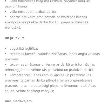
veikt bibliotēkas krājuma uzskaiti, organizēšanu un
papildināšanu;
veikt novadpētniecības darbu;
nodrošināt Valmieras novada pašvaldības klientu
apkalpošanas punkta darbu Kocēnu pagasta Rubenes
bibliotēkā;
un ja Tev ir:
augstākā izglītība;
teicamas latviešu valodas zināšanas, labas angļu valodas
prasmes;
teicamas zināšanas un iemaņas darbā ar informācijas
tehnoloģijām un vēlme tās pilnveidot un praktizēt darbā;
kompetences: labas komunikācijas un prezentācijas
prasmes; teicamas darba plānošanas un organizēšanas
prasmes; prasme patstāvīgi pieņemt lēmumus, atbildības
sajūta, vēlme sasniegt mērķus;
mēs piedāvājam: