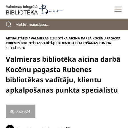
Skip
to
content
/
AKTUALITĀTES
VALMIERAS BIBLIOTĒKA AICINA DARBĀ KOCĒNU PAGASTA
RUBENES BIBLIOTĒKAS VADĪTĀJU, KLIENTU APKALPOŠANAS PUNKTA
SPECIĀLISTU
Valmieras bibliotēka aicina darbā
Kocēnu pagasta Rubenes
bibliotēkas vadītāju, klientu
apkalpošanas punkta speciālistu
30.05.2024
/
VAKANCE