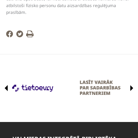
atbilstoši fizisko personu datu aizsardzības regulējuma
prasībām.