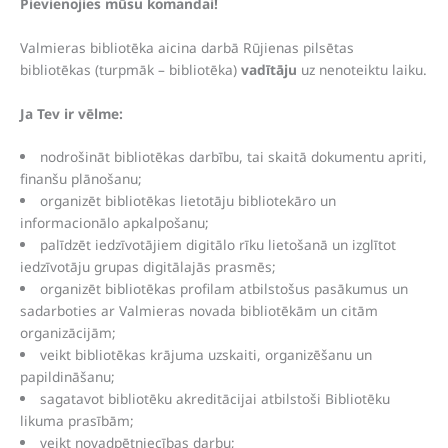
Pievienojies mūsu komandai!
Valmieras bibliotēka aicina darbā Rūjienas pilsētas
bibliotēkas (turpmāk – bibliotēka)
vadītāju
uz nenoteiktu laiku.
Ja Tev ir vēlme:
nodrošināt bibliotēkas darbību, tai skaitā dokumentu apriti,
finanšu plānošanu;
organizēt bibliotēkas lietotāju bibliotekāro un
informacionālo apkalpošanu;
palīdzēt iedzīvotājiem digitālo rīku lietošanā un izglītot
iedzīvotāju grupas digitālajās prasmēs;
organizēt bibliotēkas profilam atbilstošus pasākumus un
sadarboties ar Valmieras novada bibliotēkām un citām
organizācijām;
veikt bibliotēkas krājuma uzskaiti, organizēšanu un
papildināšanu;
sagatavot bibliotēku akreditācijai atbilstoši Bibliotēku
likuma prasībām;
veikt novadpētniecības darbu;