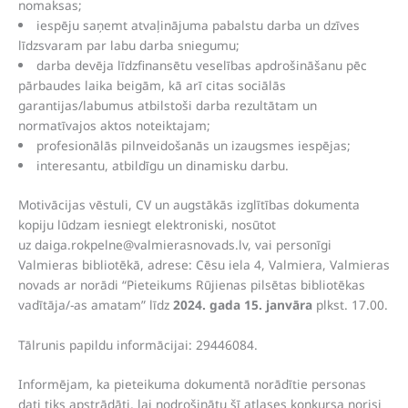
nomaksas;
iespēju saņemt atvaļinājuma pabalstu darba un dzīves
līdzsvaram par labu darba sniegumu;
darba devēja līdzfinansētu veselības apdrošināšanu pēc
pārbaudes laika beigām, kā arī citas sociālās
garantijas/labumus atbilstoši darba rezultātam un
normatīvajos aktos noteiktajam;
profesionālās pilnveidošanās un izaugsmes iespējas;
interesantu, atbildīgu un dinamisku darbu.
Motivācijas vēstuli, CV un augstākās izglītības dokumenta
kopiju lūdzam iesniegt elektroniski, nosūtot
uz
daiga.rokpelne@valmierasnovads.lv
, vai personīgi
Valmieras bibliotēkā, adrese: Cēsu iela 4, Valmiera, Valmieras
novads ar norādi “Pieteikums Rūjienas pilsētas bibliotēkas
vadītāja/-as amatam” līdz
2024. gada 15. janvāra
plkst. 17.00.
Tālrunis papildu informācijai: 29446084.
Informējam, ka pieteikuma dokumentā norādītie personas
dati tiks apstrādāti, lai nodrošinātu šī atlases konkursa norisi