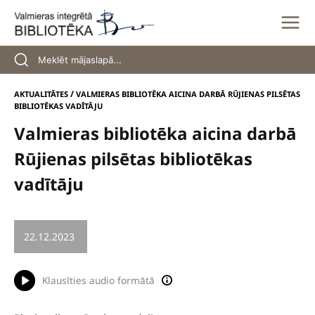
Skip
to
content
/
AKTUALITĀTES
VALMIERAS BIBLIOTĒKA AICINA DARBĀ RŪJIENAS PILSĒTAS
BIBLIOTĒKAS VADĪTĀJU
Valmieras bibliotēka aicina darbā
Rūjienas pilsētas bibliotēkas
vadītāju
22.12.2023
/
VAKANCE
Klausīties audio formātā