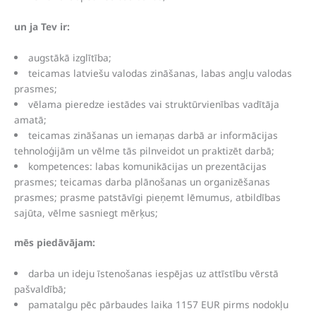
un ja Tev ir:
augstākā izglītība;
teicamas latviešu valodas zināšanas, labas angļu valodas
prasmes;
vēlama pieredze iestādes vai struktūrvienības vadītāja
amatā;
teicamas zināšanas un iemaņas darbā ar informācijas
tehnoloģijām un vēlme tās pilnveidot un praktizēt darbā;
kompetences: labas komunikācijas un prezentācijas
prasmes; teicamas darba plānošanas un organizēšanas
prasmes; prasme patstāvīgi pieņemt lēmumus, atbildības
sajūta, vēlme sasniegt mērķus;
mēs piedāvājam:
darba un ideju īstenošanas iespējas uz attīstību vērstā
pašvaldībā;
pamatalgu pēc pārbaudes laika 1157 EUR pirms nodokļu