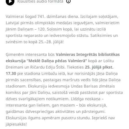
Klausīties audio formātā
Valmierai šogad 741. dzimšanas diena. Izcilajam soļotājam,
Latvijai pirmās olimpiskās medaļas ieguvējam, valmierietim
Jānim Daliņam – 120. Soļosim kopā, lai uzzinātu izcilā
sportista neparasto un iedvesmojošo stāstu. Satiksimies un
svinēsim to kopā 25.–28. jūlijā!
Ģimenēm interesanta būs
Valmieras Integrētās bibliotēkas
ekskursija “Meklē Daliņa pēdas Valmierā”
kopā ar Lolitu
Dreimani un Ričardu Ediju Štibi. Tiekoties
25. jūlijā plkst.
17.30
pie stadiona Limbažu ielā, kur norisinājās Jāņa Daliņa
pirmās sacensības, pastaigas maršruts vedīs līdz Jāņa Daliņa
stadionam. Ekskursiju iedvesmoja Undas Barisas zīmētais
komikss par Jāni Daliņu, saistošā veidā pastāstot par sportista
dzīves svarīgākajiem notikumiem. Līdzīga noskaņa –
interesanta gan lieliem, gan maziem – būs ekskursijā,
gaidāmas dzīvespriecīgas aktivitātes un pārsteigumi.
Ekskursijas ilgums apmēram pusotru stundu. Iepriekš nav
jāpiesakās!