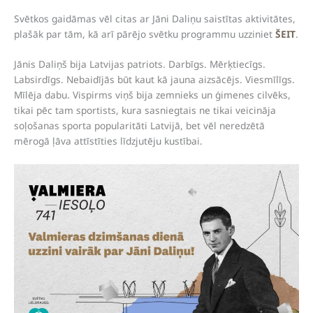
Svētkos gaidāmas vēl citas ar Jāni Daliņu saistītas aktivitātes,
plašāk par tām, kā arī pārējo svētku programmu uzziniet
ŠEIT
.
Jānis Daliņš bija Latvijas patriots. Darbīgs. Mērķtiecīgs.
Labsirdīgs. Nebaidījās būt kaut kā jauna aizsācējs. Viesmīlīgs.
Mīlēja dabu. Vispirms viņš bija zemnieks un ģimenes cilvēks,
tikai pēc tam sportists, kura sasniegtais ne tikai veicināja
soļošanas sporta popularitāti Latvijā, bet vēl neredzētā
mērogā ļāva attīstīties līdzjutēju kustībai.