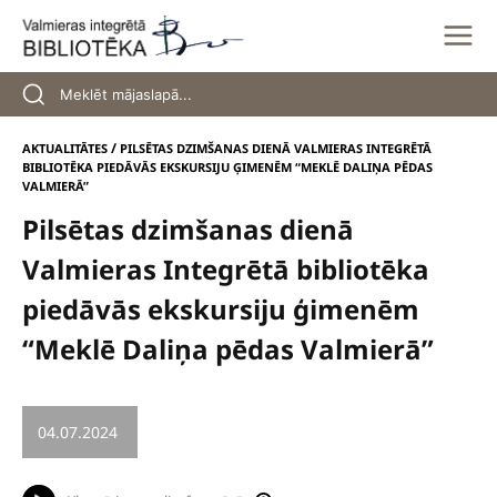
Skip
to
content
/
AKTUALITĀTES
PILSĒTAS DZIMŠANAS DIENĀ VALMIERAS INTEGRĒTĀ
BIBLIOTĒKA PIEDĀVĀS EKSKURSIJU ĢIMENĒM “MEKLĒ DALIŅA PĒDAS
VALMIERĀ”
Pilsētas dzimšanas dienā
Valmieras Integrētā bibliotēka
piedāvās ekskursiju ģimenēm
“Meklē Daliņa pēdas Valmierā”
04.07.2024
/
KULTŪRA