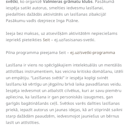
svētki
, ko organizē
Valmieras grāmatu klubs
. Pasākumā
iespēja satikt autorus, smelties iedvesmu lasīšanai,
piedalīties dažādās aktivitātēs un lasīšanas zibakcijā!
Pasākumu vadīs dzejniece Inga Pizāne.
Ieeja bez maksas, uz atsevišķām aktivitātēm nepieciešams
iepriekš pieteikties
šeit
– ej.uz/lasisanas-svetki.
Pilna programma pieejama šeit –
ej.uz/svetki-programma
Lasīšana ir viens no spēcīgākajiem intelektuālās un mentālās
attīstības instrumentiem, kas veicina kritisko domāšanu, iztēli
un empātiju. “Lasīšanas svētki” ir iespēja kopīgi svinēt
lasīšanu kā vērtīgu un jēgpilnu brīvā laika pavadīšanas veidu.
Iespēja iedvesmot un atbalstīt cilvēkus, kuri ar savu piemēru
apliecina, ka lasīšana ir gan personiskās izaugsmes, gan
garīgās bagātināšanās ceļš. Svētkos varēs dalīties lasīšanas
priekā, iepazīt autorus un jaunas idejas, kā arī stiprināt saikni
starp dažādām paaudzēm, iedvesmojot jauniešus un bērnus
lasīt un attīstīties.