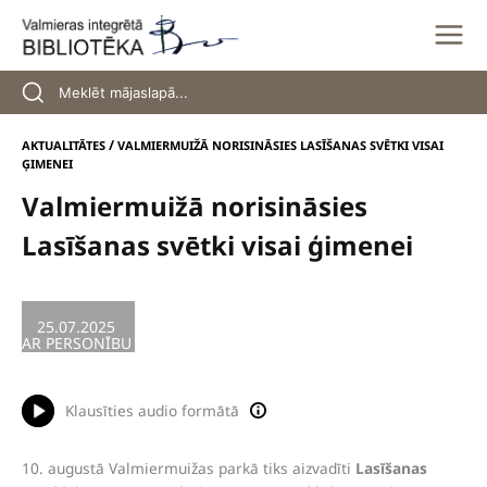
Skip
to
content
/
AKTUALITĀTES
VALMIERMUIŽĀ NORISINĀSIES LASĪŠANAS SVĒTKI VISAI
ĢIMENEI
Valmiermuižā norisināsies
Lasīšanas svētki visai ģimenei
25.07.2025
/
KULTŪRA
,
RADOŠĀ DARBNĪCA
,
TIKŠANĀS
AR PERSONĪBU
Klausīties audio formātā
10. augustā Valmiermuižas parkā tiks aizvadīti
Lasīšanas