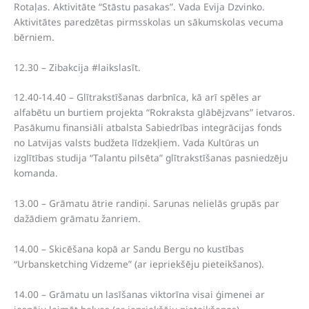
Rotaļas. Aktivitāte “Stāstu pasakas”. Vada Evija Dzvinko.
Aktivitātes paredzētas pirmsskolas un sākumskolas vecuma
bērniem.
12.30 – Zibakcija #laikslasīt.
12.40-14.40 – Glītrakstīšanas darbnīca, kā arī spēles ar
alfabētu un burtiem projekta “Rokraksta glābējzvans” ietvaros.
Pasākumu finansiāli atbalsta Sabiedrības integrācijas fonds
no Latvijas valsts budžeta līdzekļiem. Vada Kultūras un
izglītības studija “Talantu pilsēta” glītrakstīšanas pasniedzēju
komanda.
13.00 – Grāmatu ātrie randiņi. Sarunas nelielās grupās par
dažādiem grāmatu žanriem.
14.00 – Skicēšana kopā ar Sandu Bergu no kustības
“Urbansketching Vidzeme” (ar iepriekšēju pieteikšanos).
14.00 – Grāmatu un lasīšanas viktorīna visai ģimenei ar