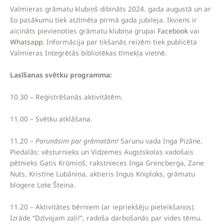
Valmieras grāmatu klubiņš dibināts 2024. gada augustā un ar
šo pasākumu tiek atzīmēta pirmā gada jubileja. Ikviens ir
aicināts pievienoties grāmatu klubiņa grupai
Facebook
vai
Whatsapp
. Informācija par tikšanās reizēm tiek publicēta
Valmieras Integrētās bibliotēkas tīmekļa vietnē.
Lasīšanas svētku programma:
10.30 – Reģistrēšanās aktivitātēm.
11.00 – Svētku atklāšana.
11.20 –
Parunāsim par grāmatām!
Sarunu vada Inga Pizāne.
Piedalās: vēsturnieks un Vidzemes Augstskolas vadošais
pētnieks Gatis Krūmiņš, rakstnieces Inga Grencberga, Zane
Nuts, Kristīne Lubāniņa, aktieris Ingus Kniploks, grāmatu
blogere Lote Šteina.
11.20 – Aktivitātes bērniem (ar iepriekšēju pieteikšanos).
Izrāde “Dzīvojam zaļi!”, radoša darbošanās par vides tēmu.