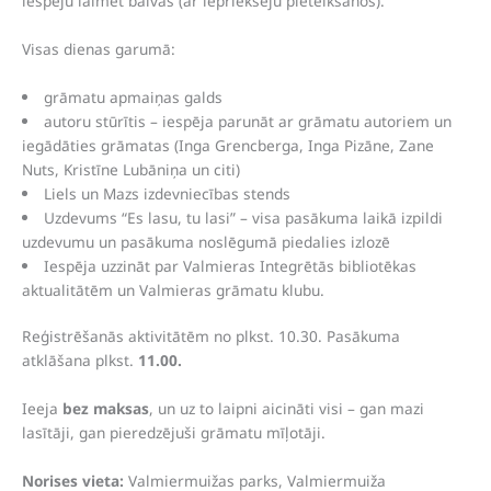
iespēju laimēt balvas (ar iepriekšēju pieteikšanos).
Visas dienas garumā:
grāmatu apmaiņas galds
autoru stūrītis – iespēja parunāt ar grāmatu autoriem un
iegādāties grāmatas (Inga Grencberga, Inga Pizāne, Zane
Nuts, Kristīne Lubāniņa un citi)
Liels un Mazs izdevniecības stends
Uzdevums “Es lasu, tu lasi” – visa pasākuma laikā izpildi
uzdevumu un pasākuma noslēgumā piedalies izlozē
Iespēja uzzināt par Valmieras Integrētās bibliotēkas
aktualitātēm un Valmieras grāmatu klubu.
Reģistrēšanās aktivitātēm no plkst. 10.30. Pasākuma
atklāšana plkst.
11.00.
Ieeja
bez maksas
, un uz to laipni aicināti visi – gan mazi
lasītāji, gan pieredzējuši grāmatu mīļotāji.
Norises vieta:
Valmiermuižas parks, Valmiermuiža