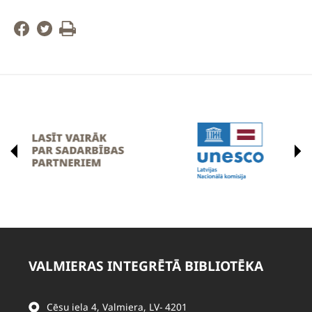
VALMIERAS INTEGRĒTĀ BIBLIOTĒKA
Cēsu iela 4, Valmiera, LV- 4201