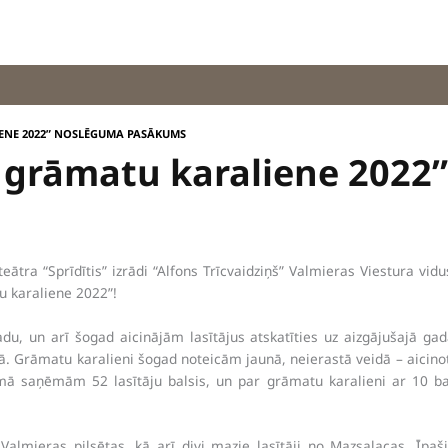
ENE 2022” NOSLĒGUMA PASĀKUMS
grāmatu karaliene 2022
ātra “Sprīdītis” izrādi “Alfons Trīcvaidziņš” Valmieras Viestura vi
u karaliene 2022”!
gadu, un arī šogad aicinājām lasītājus atskatīties uz aizgājušajā 
kā. Grāmatu karalieni šogad noteicām jaunā, neierastā veidā – aicin
 saņēmām 52 lasītāju balsis, un par grāmatu karalieni ar 10 b
 Valmieras pilsētas, kā arī divi mazie lasītāji no Mazsalacas. Īp