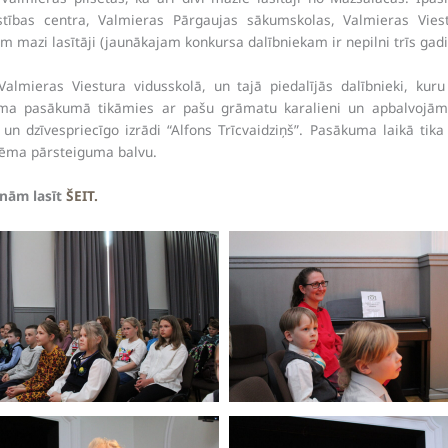
stības centra, Valmieras Pārgaujas sākumskolas, Valmieras Vies
am mazi lasītāji (jaunākajam konkursa dalībniekam ir nepilni trīs gadi
lmieras Viestura vidusskolā, un tajā piedalījās dalībnieki, kuru
ēguma pasākumā tikāmies ar pašu grāmatu karalieni un apbalvojām
 un dzīvespriecīgo izrādi “Alfons Trīcvaidziņš”. Pasākuma laikā tika
ņēma pārsteiguma balvu.
inām lasīt
ŠEIT.