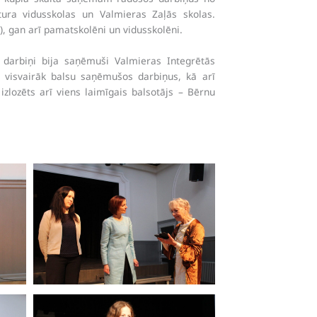
tura vidusskolas un Valmieras Zaļās skolas.
), gan arī pamatskolēni un vidusskolēni.
 darbiņi bija saņēmuši Valmieras Integrētās
 visvairāk balsu saņēmušos darbiņus, kā arī
 izlozēts arī viens laimīgais balsotājs – Bērnu