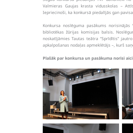
Valmieras Gaujas krasta vidusskolas – Attī
Iepriecinoši, ka konkursā piedalījās gan pavis
Konkursa noslēguma pasākums norisinājās Va
bibliotēkas žūrijas komisijas balsis. Nosl
noskatījāmies Tautas teātra “Sprīdītis” jautro
apkalpošanas nodaļas apmeklētājs –, kurš sa
Plašāk par konkursa un pasākuma norisi aic