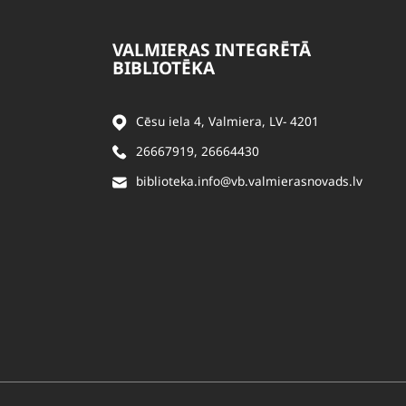
VALMIERAS INTEGRĒTĀ
BIBLIOTĒKA
Cēsu iela 4, Valmiera, LV- 4201
26667919
,
26664430
biblioteka.info@vb.valmierasnovads.lv