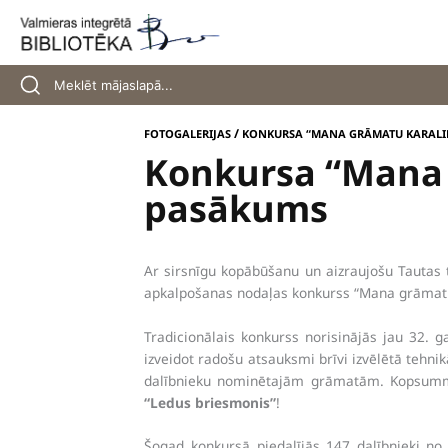
Skip
to
content
/
FOTOGALERIJAS
KONKURSA “MANA GRĀMATU KARALI
Konkursa “Mana 
pasākums
Ar sirsnīgu kopābūšanu un aizraujošu Tautas te
apkalpošanas nodaļas konkurss “Mana grāmat
Tradicionālais konkurss norisinājās jau 32. 
izveidot radošu atsauksmi brīvi izvēlētā tehni
dalībnieku nominētajām grāmatām. Kopsummā
“Ledus briesmonis”
!
Šogad konkursā piedalījās 147 dalībnieki no