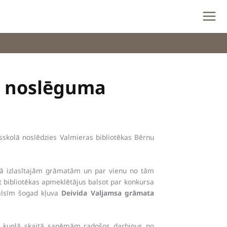
” noslēguma
dusskolā noslēdzies Valmieras bibliotēkas Bērnu
gadā izlasītajām grāmatām un par vienu no tām
ot bibliotēkas apmeklētājus balsot par konkursa
alsīm šogad kļuva
Deivida Valjamsa grāmata
aši kuplā skaitā saņēmām radošos darbiņus no