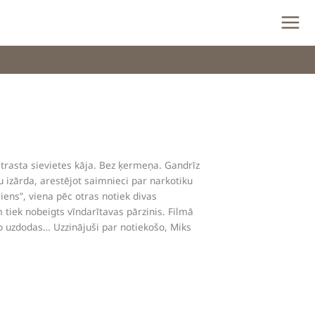
trasta sievietes kāja. Bez ķermeņa. Gandrīz
 izārda, arestējot saimnieci par narkotiku
iens”, viena pēc otras notiek divas
tiek nobeigts vīndarītavas pārzinis. Filmā
o uzdodas… Uzzinājuši par notiekošo, Miks