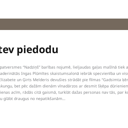
 tev piedodu
 patversmes “Nadziņš” barības nojumē, lieljaudas gaļas mašīnā tiek a
saderinātās Ingas Plūmītes skaistumsalonā iebrūk specvienība un visu
Elizabete un Ģirts Melderis devušies strādāt pie filmas “Gadsimta ķēr
ilskungu, bet pēc dažām dienām vīnadārzos ar desmit šķēpa dūrieniem 
ienas acīm, rādās citā gaismā, turklāt dažas personas nav tās, par k
iju glābt draugus no nepatikšanām…