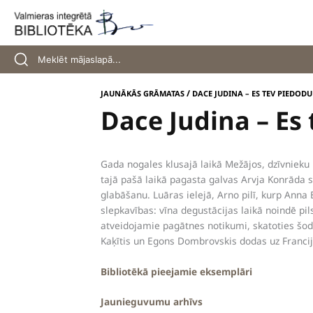
Skip
to
content
/
JAUNĀKĀS GRĀMATAS
DACE JUDINA – ES TEV PIEDODU
Dace Judina – Es
Gada nogales klusajā laikā Mežājos, dzīvnieku
tajā pašā laikā pagasta galvas Arvja Konrāda 
glabāšanu. Luāras ielejā, Arno pilī, kurp Anna 
slepkavības: vīna degustācijas laikā noindē p
atveidojamie pagātnes notikumi, skatoties šod
Kaķītis un Egons Dombrovskis dodas uz Franc
Bibliotēkā pieejamie eksemplāri
Jaunieguvumu arhīvs