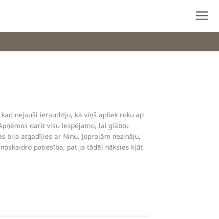
kad nejauši ieraudzīju, kā viņš apliek roku ap
 Apņēmos darīt visu iespējamo, lai glābtu
s bija atgadījies ar Ninu. Joprojām nezināju,
noskaidro patiesība, pat ja tādēļ nāksies kļūt