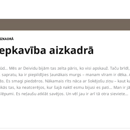
AIZKADRĀ
lepkavība aizkadrā
d… Mēs ar Deividu bijām tas zelta pāris, ko visi apskauž. Taču brīdī, 
, sapratu, ka ir piepildījies ļaunākais murgs – manam vīram ir dēka.
s. Es smagi piedzēros. Nākamais rīts nāca ar šokējošu ziņu – kaut ka
kās tas, ka neatcerējos, kur šajā naktī esmu bijusi es pati… Man ir jā
lēpumi. Es neļaušu atklāt savējos. Un vēl jau ir arī tā otra sieviete…