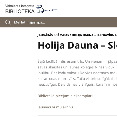
Skip
to
content
/
JAUNĀKĀS GRĀMATAS
HOLIJA DAUNA – SLEPKAVĪBA 
Holija Dauna – S
Šajā laulībā mēs esam trīs. Un vienam ir jāpazū
savas skaistās un jaunās kolēģes Ninas vidukli
laulību. Bet kādu vakaru Deivids neatnāca mājā
kur atrodas mans vīrs. Taču visbriesmīgākais li
neuzticīgai. Deivids nav vienīgais, kuram ir nos
Bibliotēkā pieejamie eksemplāri
Jaunieguvumu arhīvs