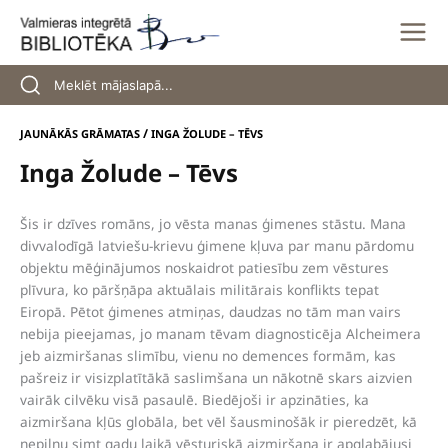
Skip
to
content
/
JAUNĀKĀS GRĀMATAS
INGA ŽOLUDE – TĒVS
Inga Žolude – Tēvs
Šis ir dzīves romāns, jo vēsta manas ģimenes stāstu. Mana
divvalodīgā latviešu-krievu ģimene kļuva par manu pārdomu
objektu mēģinājumos noskaidrot patiesību zem vēstures
plīvura, ko pāršņāpa aktuālais militārais konflikts tepat
Eiropā. Pētot ģimenes atmiņas, daudzas no tām man vairs
nebija pieejamas, jo manam tēvam diagnosticēja Alcheimera
jeb aizmiršanas slimību, vienu no demences formām, kas
pašreiz ir visizplatītākā saslimšana un nākotnē skars aizvien
vairāk cilvēku visā pasaulē. Biedējoši ir apzināties, ka
aizmiršana kļūs globāla, bet vēl šausminošāk ir pieredzēt, kā
nepilnu simt gadu laikā vēsturiskā aizmiršana ir apglabājusi