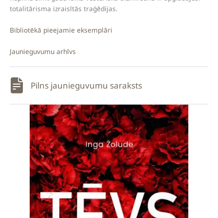
totalitārisma izraisītās traģēdijas.
Bibliotēkā pieejamie eksemplāri
Jaunieguvumu arhīvs
Pilns jaunieguvumu saraksts