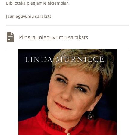
Bibliotēkā pieejamie eksemplāri
Jaunieguvumu saraksts
Pilns jaunieguvumu saraksts