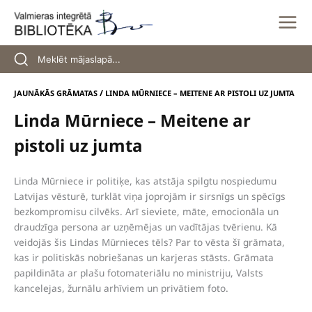
Skip
to
content
/
JAUNĀKĀS GRĀMATAS
LINDA MŪRNIECE – MEITENE AR PISTOLI UZ JUMTA
Linda Mūrniece – Meitene ar
pistoli uz jumta
Linda Mūrniece ir politiķe, kas atstāja spilgtu nospiedumu
Latvijas vēsturē, turklāt viņa joprojām ir sirsnīgs un spēcīgs
bezkompromisu cilvēks. Arī sieviete, māte, emocionāla un
draudzīga persona ar uzņēmējas un vadītājas tvērienu. Kā
veidojās šis Lindas Mūrnieces tēls? Par to vēsta šī grāmata,
kas ir politiskās nobriešanas un karjeras stāsts. Grāmata
papildināta ar plašu fotomateriālu no ministriju, Valsts
kancelejas, žurnālu arhīviem un privātiem foto.