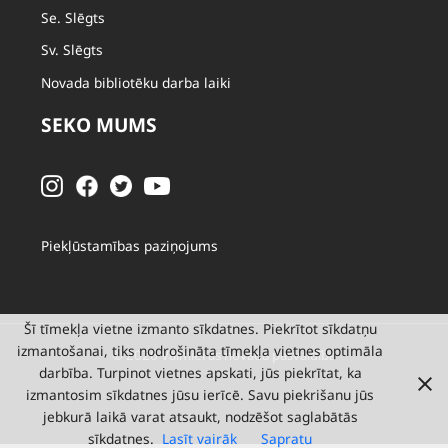
Se. Slēgts
Sv. Slēgts
Novada bibliotēku darba laiki
SEKO MUMS
Piekļūstamības paziņojums
Šī tīmekļa vietne izmanto sīkdatnes. Piekrītot sīkdatņu
izmantošanai, tiks nodrošināta tīmekļa vietnes optimāla
© 2026 Valmieras novada pašvaldība
darbība. Turpinot vietnes apskati, jūs piekrītat, ka
izmantosim sīkdatnes jūsu ierīcē. Savu piekrišanu jūs
jebkurā laikā varat atsaukt, nodzēšot saglabātās
sīkdatnes.
Lasīt vairāk
Sapratu