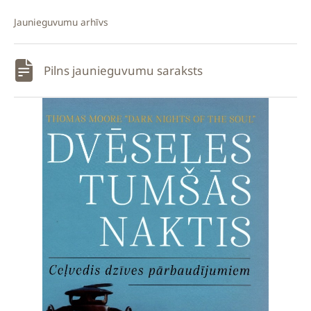
Jaunieguvumu arhīvs
Pilns jaunieguvumu saraksts