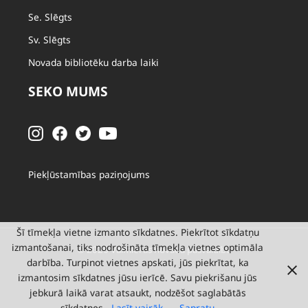
Se. Slēgts
Sv. Slēgts
Novada bibliotēku darba laiki
SEKO MUMS
Piekļūstamības paziņojums
Šī tīmekļa vietne izmanto sīkdatnes. Piekrītot sīkdatņu
izmantošanai, tiks nodrošināta tīmekļa vietnes optimāla
© 2026 Valmieras novada pašvaldība
darbība. Turpinot vietnes apskati, jūs piekrītat, ka
izmantosim sīkdatnes jūsu ierīcē. Savu piekrišanu jūs
jebkurā laikā varat atsaukt, nodzēšot saglabātās
sīkdatnes.
Lasīt vairāk
Sapratu