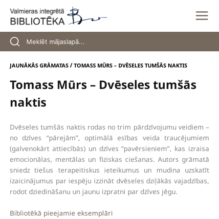
Skip
to
content
/
JAUNĀKĀS GRĀMATAS
TOMASS MŪRS – DVĒSELES TUMŠĀS NAKTIS
Tomass Mūrs – Dvēseles tumšās
naktis
Dvēseles tumšās naktis rodas no trim pārdzīvojumu veidiem –
no dzīves “pārejām”, optimālā esības veida traucējumiem
(galvenokārt attiecībās) un dzīves “pavērsieniem”, kas izraisa
emocionālas, mentālas un fiziskas ciešanas. Autors grāmatā
sniedz tiešus terapeitiskus ieteikumus un mudina uzskatīt
izaicinājumus par iespēju izzināt dvēseles dziļākās vajadzības,
rodot dziedināšanu un jaunu izpratni par dzīves jēgu.
Bibliotēkā pieejamie eksemplāri