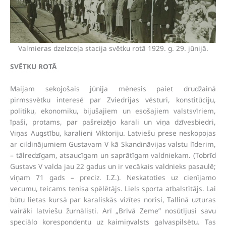
Valmieras dzelzceļa stacija svētku rotā 1929. g. 29. jūnijā.
SVĒTKU ROTĀ
Maijam sekojošais jūnija mēnesis paiet drudžainā
pirmssvētku interesē par Zviedrijas vēsturi, konstitūciju,
politiku, ekonomiku, bijušajiem un esošajiem valstsvīriem,
īpaši, protams, par pašreizējo karali un viņa dzīvesbiedri,
Viņas Augstību, karalieni Viktoriju. Latviešu prese neskopojas
ar cildinājumiem Gustavam V kā Skandināvijas valstu līderim,
– tālredzīgam, atsaucīgam un saprātīgam valdniekam. (Tobrīd
Gustavs V valda jau 22 gadus un ir vecākais valdnieks pasaulē;
viņam 71 gads – preciz. I.Z.). Neskatoties uz cienījamo
vecumu, teicams tenisa spēlētājs. Liels sporta atbalstītājs. Lai
būtu lietas kursā par karaliskās vizītes norisi, Tallinā uzturas
vairāki latviešu žurnālisti. Arī „Brīvā Zeme” nosūtījusi savu
speciālo korespondentu uz kaimiņvalsts galvaspilsētu. Tas