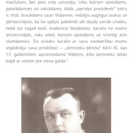
maršalam, bet pats mūs uzrunāja, roku katram spiezdams,
pateikdamies un vaicādams, kāda „apriņķa prezidents” katrs
ir. Viņš, braukdams cauri Vidzemei, redzējis auglīgus laukus un
pārliecinājies, ka tie spējot paēdināt vēl daudz vairāk cilvēku,
nekā tur tagad esot. Audiencei beidzoties, karalis no mums
atsveicinājās, roku atkal, katram spiezdams un sirsnīgi acīs
skatīdamies. Šis zviedru karalis ar savu vienkāršību mums
atgādināja savu priekšteci – „zemnieku ķēniņu” Kārli XI, kas
17. gadsimtenī, apciemodams Vidzemi, ēdis zemnieku sētās
kopā ar viņiem pie viena galda.”