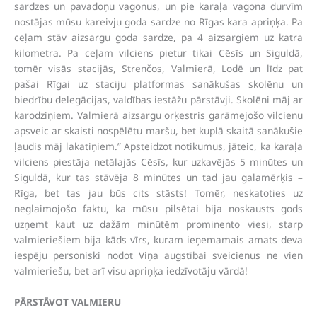
sardzes un pavadoņu vagonus, un pie karaļa vagona durvīm
nostājas mūsu kareivju goda sardze no Rīgas kara apriņķa. Pa
ceļam stāv aizsargu goda sardze, pa 4 aizsargiem uz katra
kilometra. Pa ceļam vilciens pietur tikai Cēsīs un Siguldā,
tomēr visās stacijās, Strenčos, Valmierā, Lodē un līdz pat
pašai Rīgai uz staciju platformas sanākušas skolēnu un
biedrību delegācijas, valdības iestāžu pārstāvji. Skolēni māj ar
karodziņiem. Valmierā aizsargu orķestris garāmejošo vilcienu
apsveic ar skaisti nospēlētu maršu, bet kuplā skaitā sanākušie
ļaudis māj lakatiņiem.” Apsteidzot notikumus, jāteic, ka karaļa
vilciens piestāja netālajās Cēsīs, kur uzkavējās 5 minūtes un
Siguldā, kur tas stāvēja 8 minūtes un tad jau galamērķis –
Rīga, bet tas jau būs cits stāsts! Tomēr, neskatoties uz
neglaimojošo faktu, ka mūsu pilsētai bija noskausts gods
uzņemt kaut uz dažām minūtēm prominento viesi, starp
valmieriešiem bija kāds vīrs, kuram ieņemamais amats deva
iespēju personiski nodot Viņa augstībai sveicienus ne vien
valmieriešu, bet arī visu apriņķa iedzīvotāju vārdā!
PĀRSTĀVOT VALMIERU