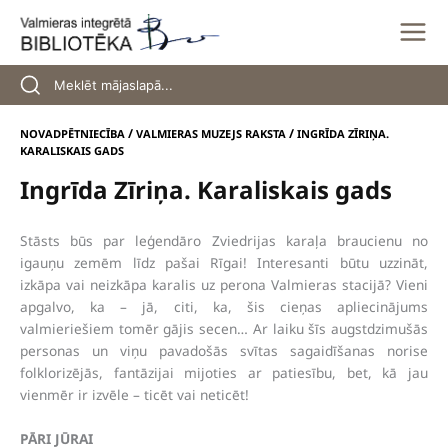
Skip
to
content
/
/
NOVADPĒTNIECĪBA
VALMIERAS MUZEJS RAKSTA
INGRĪDA ZĪRIŅA.
KARALISKAIS GADS
Ingrīda Zīriņa. Karaliskais gads
Stāsts būs par leģendāro Zviedrijas karaļa braucienu no
igauņu zemēm līdz pašai Rīgai! Interesanti būtu uzzināt,
izkāpa vai neizkāpa karalis uz perona Valmieras stacijā? Vieni
apgalvo, ka – jā, citi, ka, šis cieņas apliecinājums
valmieriešiem tomēr gājis secen… Ar laiku šīs augstdzimušās
personas un viņu pavadošās svītas sagaidīšanas norise
folklorizējās, fantāzijai mijoties ar patiesību, bet, kā jau
vienmēr ir izvēle – ticēt vai neticēt!
PĀRI JŪRAI