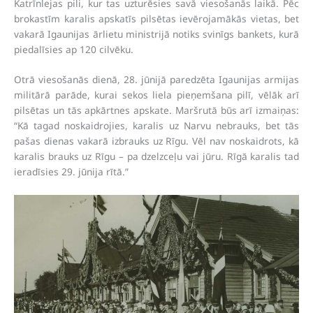
Katrīnlejas pili, kur tas uzturēsies savā viesošanās laikā. Pēc
brokastīm karalis apskatīs pilsētas ievērojamākās vietas, bet
vakarā Igaunijas ārlietu ministrijā notiks svinīgs bankets, kurā
piedalīsies ap 120 cilvēku.
Otrā viesošanās dienā, 28. jūnijā paredzēta Igaunijas armijas
militārā parāde, kurai sekos liela pieņemšana pilī, vēlāk arī
pilsētas un tās apkārtnes apskate. Maršrutā būs arī izmaiņas:
“Kā tagad noskaidrojies, karalis uz Narvu nebrauks, bet tās
pašas dienas vakarā izbrauks uz Rīgu. Vēl nav noskaidrots, kā
karalis brauks uz Rīgu – pa dzelzceļu vai jūru. Rīgā karalis tad
ieradīsies 29. jūnija rītā.”