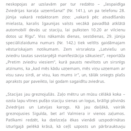
neskopojas ar uzslavām par tur redzēto – „Iespaidīga
Zviedrijas karaļa uzņemšana!” (Nr. 141.), un pa telefonu 28.
jūnija vakarā redaktoram ziņo: „vakarā pēc atvadīšanās
mielasta, karalis Igaunijas valsts vecākā pavadībā atklātā
automobilī devās uz staciju, lai pulksten 10.20 ar vilcienu
dotos uz Rīgu”. Viss nākamās dienas, sestdienas, 29. jūnija
speciālizlaiduma numurs (Nr. 142.) tiek veltīts gaidāmajam
vēsturiskajam notikumam. Zem virsraksta „Latviešu un
zviedru tautas savstarpējā manifestācija sākusies!”, reportāža
„Pretim zviedru viesiem”, kurā pausts neviltots un sirsnīgs
atzinums, ka „kad mēs kādu uzņemam, mēs viņu uzņemam ar
visu savu sirdi, ar visu, kas mums ir”, un, tālāk sniegts plašs
apraksts par paveikto, lai godam sagaidītu zviedrus.
„Stacijas jau greznojušās. Zaļo mētru un mūsu cēlākā koka –
ozola lapu vītnes pušķo staciju sienas un logus, brālīgi plivinās
Zviedrijas un Latvijas karogs. Kā jau daiļākā, vairāk
greznojusies Sigulda, bet arī Valmiera ir vienos zaļumos.
Patīkami redzēt, ka dzelzceļa ēkas vienādi uzspodrinātas
izturīgajā pelēkā krāsā, kā ceļš uzposts un pārbrauktuvju