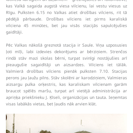
kas Valkā sagaida augstā viesa vilcienu, lai vestu viesus uz
Rīgu. Pulksten 6.15 no Valkas atiet drošības vilciens, rit tā
pēdējā pārbaude. Drošības vilciens iet pirms karaliskā
vilciena 45 minūtes, bet jau visās stacijās sapulcējušies
gaidītāji.
Pēc Valkas nākošā greznotā stacija ir Saule. Viņa uzposusies
ļoti mīļi, labi izdevies dekorējums ar bērziņiem. Strenčos
rindā stāv mazi skolas bērni, turpat svinīgi nostājušies arī
pieaugušie sagaidītāji un aizsardzes. Vilciens iet tālāk.
Valmierā drošības vilciens pienāk pulksten 7.10. Stacijas
perons jau ļaužu pilns. Stāv skolēni ar karodziņiem, Valmieras
aizsargu pulka orķestris, kas karaliskam vilcienam garām
braucot spēlēs maršu, turpat arī vietējā administrācija ar
apriņķa priekšnieku J. Ķīseli, organizācijas un tauta. Ieņemtas
visas labākās vietas, bet ļaudis nāk arvien klāt.