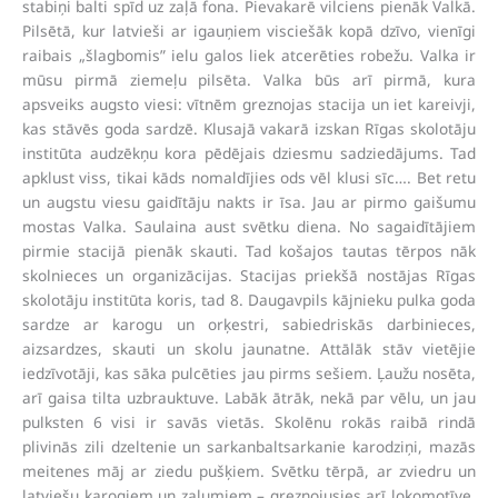
stabiņi balti spīd uz zaļā fona. Pievakarē vilciens pienāk Valkā.
Pilsētā, kur latvieši ar igauņiem visciešāk kopā dzīvo, vienīgi
raibais „šlagbomis” ielu galos liek atcerēties robežu. Valka ir
mūsu pirmā ziemeļu pilsēta. Valka būs arī pirmā, kura
apsveiks augsto viesi: vītnēm greznojas stacija un iet kareivji,
kas stāvēs goda sardzē. Klusajā vakarā izskan Rīgas skolotāju
institūta audzēkņu kora pēdējais dziesmu sadziedājums. Tad
apklust viss, tikai kāds nomaldījies ods vēl klusi sīc…. Bet retu
un augstu viesu gaidītāju nakts ir īsa. Jau ar pirmo gaišumu
mostas Valka. Saulaina aust svētku diena. No sagaidītājiem
pirmie stacijā pienāk skauti. Tad košajos tautas tērpos nāk
skolnieces un organizācijas. Stacijas priekšā nostājas Rīgas
skolotāju institūta koris, tad 8. Daugavpils kājnieku pulka goda
sardze ar karogu un orķestri, sabiedriskās darbinieces,
aizsardzes, skauti un skolu jaunatne. Attālāk stāv vietējie
iedzīvotāji, kas sāka pulcēties jau pirms sešiem. Ļaužu nosēta,
arī gaisa tilta uzbrauktuve. Labāk ātrāk, nekā par vēlu, un jau
pulksten 6 visi ir savās vietās. Skolēnu rokās raibā rindā
plivinās zili dzeltenie un sarkanbaltsarkanie karodziņi, mazās
meitenes māj ar ziedu pušķiem. Svētku tērpā, ar zviedru un
latviešu karogiem un zaļumiem – greznojusies arī lokomotīve,