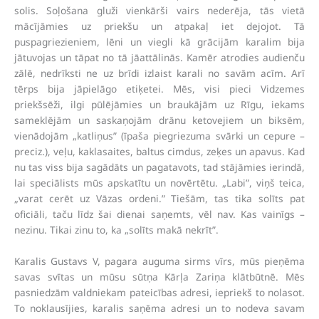
solis. Soļošana gluži vienkārši vairs nederēja, tās vietā
mācījāmies uz priekšu un atpakaļ iet dejojot. Tā
puspagriezieniem, lēni un viegli kā grācijām karalim bija
jātuvojas un tāpat no tā jāattālinās. Kamēr atrodies audienču
zālē, nedrīksti ne uz brīdi izlaist karali no savām acīm. Arī
tērps bija jāpielāgo etiķetei. Mēs, visi pieci Vidzemes
priekšsēži, ilgi pūlējāmies un braukājām uz Rīgu, iekams
sameklējām un saskaņojām drānu ketovejiem un biksēm,
vienādojām „katliņus” (īpaša piegriezuma svārki un cepure –
preciz.), veļu, kaklasaites, baltus cimdus, zeķes un apavus. Kad
nu tas viss bija sagādāts un pagatavots, tad stājāmies ierindā,
lai speciālists mūs apskatītu un novērtētu. „Labi”, viņš teica,
„varat cerēt uz Vāzas ordeni.” Tiešām, tas tika solīts pat
oficiāli, taču līdz šai dienai saņemts, vēl nav. Kas vainīgs –
nezinu. Tikai zinu to, ka „solīts makā nekrīt”.
Karalis Gustavs V, pagara auguma sirms vīrs, mūs pieņēma
savas svītas un mūsu sūtņa Kārļa Zariņa klātbūtnē. Mēs
pasniedzām valdniekam pateicības adresi, iepriekš to nolasot.
To noklausījies, karalis saņēma adresi un to nodeva savam