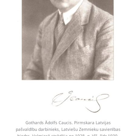
Gothards Ādolfs Caucis. Pirmskara Latvijas
pašvaldību darbinieks, Latviešu Zemnieku savienības
biedrs. Valmierā strādāja no 1928. g. VII. līdz 1930.