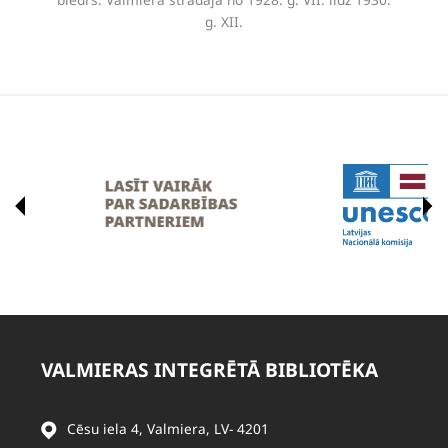
g. XII.
VALMIERAS INTEGRĒTĀ BIBLIOTĒKA
Cēsu iela 4, Valmiera, LV- 4201