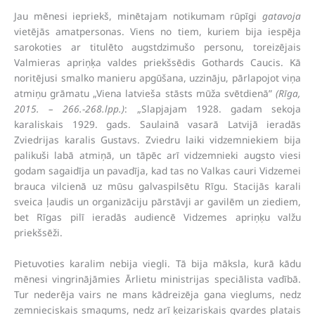
Jau mēnesi iepriekš, minētajam notikumam rūpīgi
gatavoja
vietējās amatpersonas. Viens no tiem, kuriem bija iespēja
sarokoties ar titulēto augstdzimušo personu, toreizējais
Valmieras apriņķa valdes priekšsēdis Gothards Caucis. Kā
noritējusi smalko manieru apgūšana, uzzināju, pārlapojot viņa
atmiņu grāmatu „Viena latvieša stāsts mūža svētdienā”
(Rīga,
2015. – 266.-268.lpp.)
: „Slapjajam 1928. gadam sekoja
karaliskais 1929. gads. Saulainā vasarā Latvijā ieradās
Zviedrijas karalis Gustavs. Zviedru laiki vidzemniekiem bija
palikuši labā atmiņā, un tāpēc arī vidzemnieki augsto viesi
godam sagaidīja un pavadīja, kad tas no Valkas cauri Vidzemei
brauca vilcienā uz mūsu galvaspilsētu Rīgu. Stacijās karali
sveica ļaudis un organizāciju pārstāvji ar gavilēm un ziediem,
bet Rīgas pilī ieradās audiencē Vidzemes apriņķu valžu
priekšsēži.
Pietuvoties karalim nebija viegli. Tā bija māksla, kurā kādu
mēnesi vingrinājāmies Ārlietu ministrijas speciālista vadībā.
Tur nederēja vairs ne mans kādreizēja gana vieglums, nedz
zemnieciskais smagums, nedz arī ķeizariskais gvardes platais