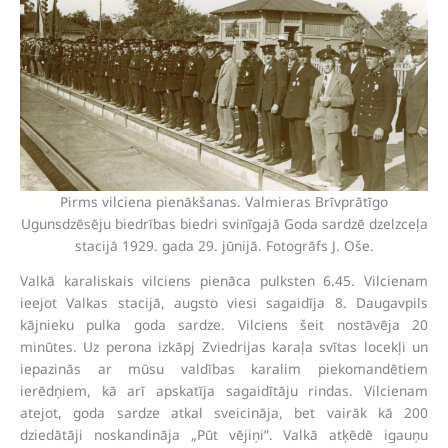
Pirms vilciena pienākšanas. Valmieras Brīvprātīgo
Ugunsdzēsēju biedrības biedri svinīgajā Goda sardzē dzelzceļa
stacijā 1929. gada 29. jūnijā. Fotogrāfs J. Oše.
Valkā karaliskais vilciens pienāca pulksten 6.45. Vilcienam
ieejot Valkas stacijā, augsto viesi sagaidīja 8. Daugavpils
kājnieku pulka goda sardze. Vilciens šeit nostāvēja 20
minūtes. Uz perona izkāpj Zviedrijas karaļa svītas locekļi un
iepazinās ar mūsu valdības karalim piekomandētiem
ierēdņiem, kā arī apskatīja sagaidītāju rindas. Vilcienam
atejot, goda sardze atkal sveicināja, bet vairāk kā 200
dziedātāji noskandināja „Pūt vējiņi”. Valkā atķēdē igauņu