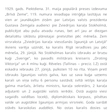
1929. gads. Piektdiena. 31. maija populārā preses izdevuma
„Brīvā Zeme”, 119. numura ievadlapa intriģēja lasītājus ne
vien ar jaunākajām ziņām par Latvijas valsts prezidenta
Gustava Zemgala audienci pie Zviedrijas karaļa Stokholmā,
publicējot abu pušu atvadu runas, bet arī jau ar diezgan
detalizētu izklāstu plānotajai pretvizītei pēc mēneša. Zem
virsraksta „Zviedrijas karaļa viesošanās Igaunijā un Latvijā”
ikviens varēja uzzināt, ka karalis Rīgā ieradīsies jau pēc
mēneša, 29. jūnijā. No Stokholmas karalis izbrauks ar bruņu
kuģi „Sverige”, ko pavadīs militārais kreiseris „Droting
Viktorija” un 4 mīnu kuģi. Rēveles (Tallinas – preciz. I.Z) ostā
eskadra iebrauks 27. jūnijā, pulksten 10 no rīta. Viņam pretī
izbrauks Igaunijas valsts galva, kas uz sava kuģa uzņems
karali un viņa svītu 6 personu sastāvā; svītā ietilps karaļa
galma maršals, ārlietu ministrs, karaļa sekretārs, 2 karaļa
adjutanti un 2 augstāki valsts ierēdņi. Ostā augsto viesi
sagaidīs valdības locekļi, diplomātiskais korpuss, pilsētas
valde un augstākie Igaunijas armijas virsnieki. Goda sardzē
stāvēs karaskolas audzēkņi. No ostas karalis dosies uz