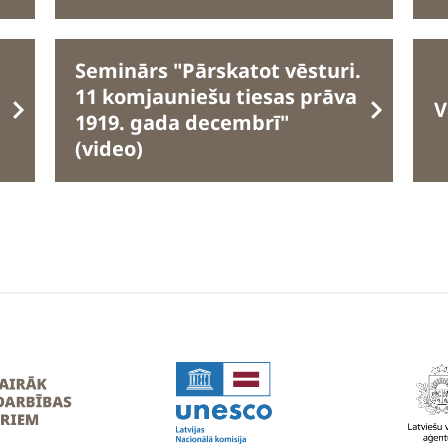
Seminārs "Pārskatot vēsturi.
11 komjauniešu tiesas prāva
V
1919. gada decembrī"
(video)