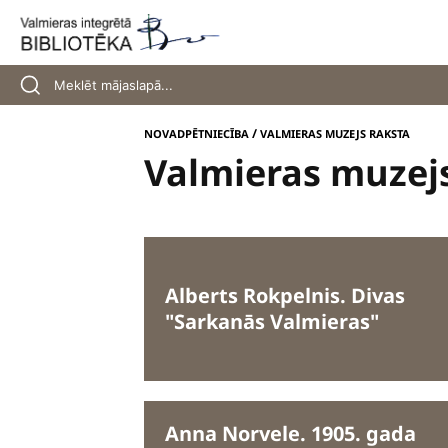
Skip
to
content
/
NOVADPĒTNIECĪBA
VALMIERAS MUZEJS RAKSTA
Valmieras muzej
Alberts Rokpelnis. Divas
"Sarkanās Valmieras"
Anna Norvele. 1905. gada