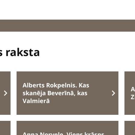
s raksta
Alberts Rokpelnis. Kas
A
skanēja Beverīnā, kas
Z
Valmierā
Anna Norvele. Viens krāsns