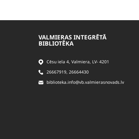
VALMIERAS INTEGRĒTĀ
BIBLIOTĒKA
Cēsu iela 4, Valmiera, LV- 4201
26667919
,
26664430
biblioteka.info@vb.valmierasnovads.lv