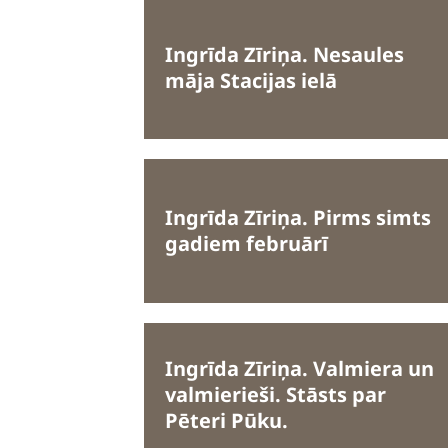
Ingrīda Zīriņa. Nesaules
māja Stacijas ielā
Ingrīda Zīriņa. Pirms simts
gadiem februārī
Ingrīda Zīriņa. Valmiera un
valmierieši. Stāsts par
Pēteri Pūku.