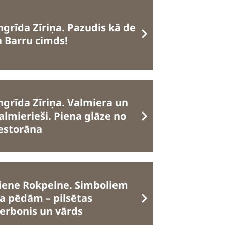
ngrīda Zīriņa. Pazudis kā de
a Barru cimds!
ngrīda Zīriņa. Valmiera un
almierieši. Piena glāze no
estorāna
iene Rokpelne. Simboliem
a pēdām – pilsētas
erbonis un vārds