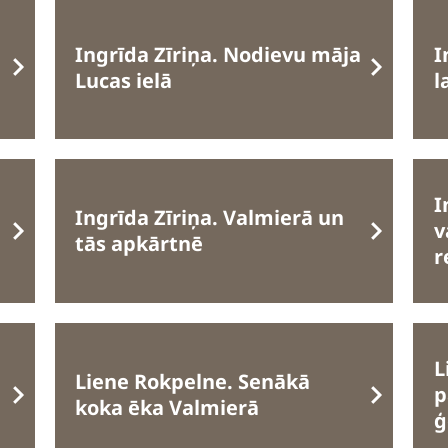
Ingrīda Zīriņa. Nodievu māja
I
Lucas ielā
l
I
Ingrīda Zīriņa. Valmierā un
v
tās apkārtnē
r
L
Liene Rokpelne. Senākā
p
koka ēka Valmierā
ģ