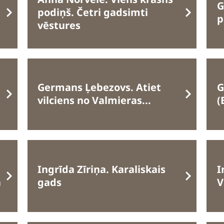
G
podiņš. Četri gadsimti
p
vēstures
Germans Ļebezovs. Atiet
G
vilciens no Valmieras...
(
Ingrīda Zīriņa. Karaliskais
I
ā
gads
V