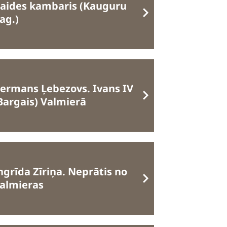
aides kambaris (Kauguru
ag.)
ermans Ļebezovs. Ivans IV
Bargais) Valmierā
ngrīda Zīriņa. Neprātis no
almieras