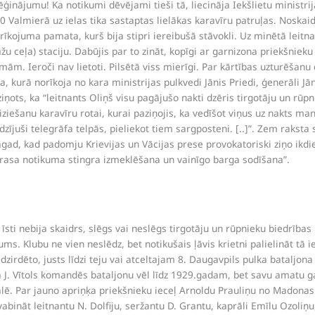
ģinājumu! Ka notikumi dēvējami tieši tā, liecināja Iekšlietu ministr
0 Valmierā uz ielas tika sastaptas lielākas karavīru patruļas. Noskaidr
rīkojuma pamata, kurš bija stipri iereibušā stāvokli. Uz minētā leitn
žu ceļa) staciju. Dabūjis par to zināt, kopīgi ar garnizona priekšniek
ām. Ieroči nav lietoti. Pilsētā viss mierīgi. Par kārtības uzturēšanu 
, kurā norīkoja no kara ministrijas pulkvedi Jānis Priedi, ģenerāli Jā
iņots, ka “leitnants Oliņš visu pagājušo nakti dzēris tirgotāju un rūpn
 iziešanu karavīru rotai, kurai paziņojis, ka vedīšot viņus uz nakts ma
dzījuši telegrāfa telpās, pieliekot tiem sargposteni. [..]”. Zem rakst
 tagad, kad padomju Krievijas un Vācijas prese provokatoriski ziņo 
jāprasa notikuma stingra izmeklēšana un vainīgo barga sodīšana”.
ti nebija skaidrs, slēgs vai neslēgs tirgotāju un rūpnieku biedrības 
Klubu ne vien neslēdz, bet notikušais ļāvis krietni palielināt tā ien
n dzirdēto, justs līdzi teju vai atceltajam 8. Daugavpils pulka batal
a J. Vītols komandēs bataljonu vēl līdz 1929.gadam, bet savu amatu ga
tgalē. Par jauno apriņķa priekšnieku ieceļ Arnoldu Prauliņu no Madona
ināt leitnantu N. Dolfiju, seržantu D. Grantu, kaprāli Emīlu Ozoliņu, 