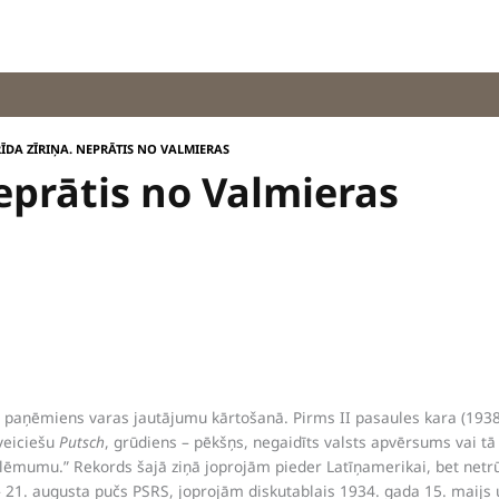
ĪDA ZĪRIŅA. NEPRĀTIS NO VALMIERAS
Neprātis no Valmieras
s paņēmiens varas jautājumu kārtošanā. Pirms II pasaules kara (1938
veiciešu
Putsch
, grūdiens – pēkšņs, negaidīts valsts apvērsums vai t
 lēmumu.” Rekords šajā ziņā joprojām pieder Latīņamerikai, bet netrū
– 21. augusta pučs PSRS, joprojām diskutablais 1934. gada 15. maijs