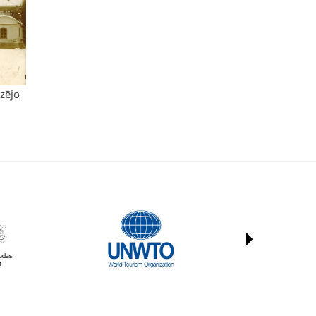
zējo
 pulka