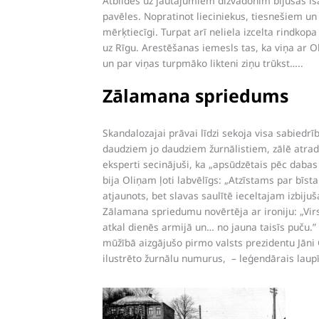
Atbildes uz jautājumiem dižvadonim bijušas īsa
pavēles. Nopratinot lieciniekus, tiesnešiem un
mērķtiecīgi. Turpat arī neliela izcelta rindkop
uz Rīgu. Arestēšanas iemesls tas, ka viņa ar Ol
un par viņas turpmāko likteni ziņu trūkst…..
Zālamana spriedums
Skandalozajai prāvai līdzi sekoja visa sabiedr
daudziem jo daudziem žurnālistiem, zālē atradā
eksperti secinājuši, ka „apsūdzētais pēc dabas 
bija Oliņam ļoti labvēlīgs: „Atzīstams par bīs
atjaunots, bet slavas saulītē ieceltajam izbi
Zālamana spriedumu novērtēja ar ironiju: „Vir
atkal dienēs armijā un… no jauna taisīs puču.
mūžībā aizgājušo pirmo valsts prezidentu Jāni 
ilustrēto žurnālu numurus, – leģendārais laupī