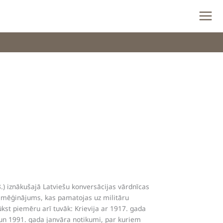
.) iznākušajā Latviešu konversācijas vārdnīcas
ā mēģinājums, kas pamatojas uz militāru
kst piemēru arī tuvāk: Krievija ar 1917. gada
 un 1991. gada janvāra notikumi, par kuriem