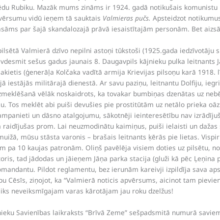
lfrēdu Rubiku. Mazāk mums zināms ir 1924. gadā notikušais komunistu 
 apvērsumu vidū ieņem tā sauktais
Valmieras pučs.
Apsteidzot notikumus
lasāms par šajā skandalozajā prāvā iesaistītajām personām. Bet aizsāk
ilsētā Valmierā dzīvo nepilni astoņi tūkstoši (1925.gada iedzīvotāju s
 divdesmit sešus gadus jaunais 8. Daugavpils kājnieku pulka leitnants J
olčakietis (ģenerāļa Kolčaka vadītā armija Krievijas pilsoņu karā 1918.
jā iestājās militārajā dienestā. Ar savu paziņu, leitnantu Dolfiju, ieg
. Izmeklēšanā vēlāk noskaidrots, ka tovakar bumbiņas dzenātas uz nebēdu
mu. Tos meklēt abi puiši devušies pie prostitūtām uz netālo prieka oāz
šampanieti un dāsno atalgojumu, sākotnēji ieinteresētību nav izrādīj
raidījušas prom. Lai neuzmodinātu kaimiņus, puiši ielaisti un dažas 
ižā, mūsu stāsta varonis – brašais leitnants ķērās pie lietas. Vispi
im pa 10 kaujas patronām. Oliņš pavēlēja visiem doties uz pilsētu, no
toris, tad jādodas un jāieņem Jāņa parka stacija (gluži kā pēc Ļeņina p
 komandantu. Pildot reglamentu, bez ierunām kareivji izpildīja sava 
bu Cēsīs, ziņojot, ka “Valmierā noticis apvērsums, aicinot tam pievieno
uzliks neveiksmīgajam varas kārotājam jau roku dzelžus!
nieku Savienības laikraksts “Brīvā Zeme” sešpadsmitā numurā saviem