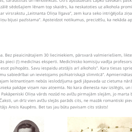
s, saraustītas un nenoteiktas. Otrs apsūdzētais Lapko savukārt paskai
 zālē sēdošajiem lēnam top skaidrs, ka neskatoties uz alkohola promil
a ar virsrakstu „Leitnanta Oliņa līgava”, zem kura seko intriģējoša zi
iņu bijusi pazīstama”. Apsteidzot notikumus, precizēšu, ka nekāda apsū
ība. Bez pieaicinātajiem 30 lieciniekiem, pārsvarā valmieriešiem, li
s pieci (!) medicīnas eksperti. Medicīnisko komisiju vadīja profesors
esot psihopāts. Savu iespaidu atstājis arī alkohols”. Kara tiesas spr
tamu sabiedrībai un ievietojams psihiatriskajā slimnīcā”. Apmierināta
jušajam leitnantiņam nebūs ieslodzījuma gadi jāpavada uz cietuma nār
snieka pakāpe viņam nav atņemta. No kara dienesta nav izslēgts, un i
” Pakāpeniski Oliņa vārds nozūd no avīžu pirmajām slejām, jo marta b
Čaksti, un drīz vien avīžu slejās parāds cits, ne mazāk romantiski pi
tājs Ansis Kaupēns. Bet tas jau būtu pavisam cits stāsts!