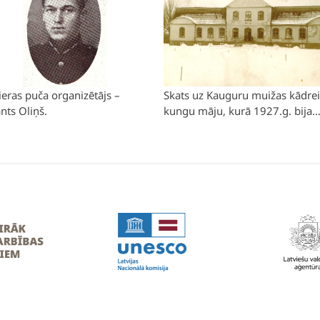
eras puča organizētājs –
Skats uz Kauguru muižas kādrei
ants Oliņš.
kungu māju, kurā 1927.g. bija
izvietoti 8. Daugavpils kājnieku
II. bataljona karavīri. Foto D.
Steinarts