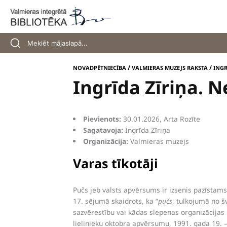
Skip
to
content
/
/
NOVADPĒTNIECĪBA
VALMIERAS MUZEJS RAKSTA
INGR
Ingrīda Zīriņa. 
Pievienots:
30.01.2026, Arta Rozīte
Sagatavoja:
Ingrīda Zīriņa
Organizācija:
Valmieras muzejs
Varas tīkotāji
Pučs jeb valsts apvērsums ir izsenis pazīstam
17. sējumā skaidrots, ka “
pučs
, tulkojumā no š
sazvērestību vai kādas slepenas organizācijas
lielinieku oktobra apvērsumu, 1991. gada 19. 