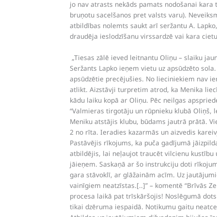
jo nav atrasts nekāds pamats nodošanai kara ti
bruņotu sacelšanos pret valsts varu). Neveiks
atbildības nolemts saukt arī seržantu A. Lapk
draudēja ieslodzīšanu virssardzē vai kara cie
„Tiesas zālē ieved leitnantu Oliņu – slaiku ja
Seržants Lapko ieņem vietu uz apsūdzēto sola. 
apsūdzētie precējušies. No lieciniekiem nav ier
atlikt. Aizstāvji turpretim atrod, ka Menika li
kādu laiku kopā ar Oliņu. Pēc neilgas apspriede
“Valmieras tirgotāju un rūpnieku klubā Oliņš, l
Meniku atstājis klubu, būdams jautrā prātā. Vie
2 no rīta. Ieradies kazarmās un aizvedis kareivj
Pastāvējis rīkojums, ka puča gadījumā jāizpilda
atbildējis, lai neļaujot traucēt vilcienu kustī
jāieņem. Saskaņā ar šo instrukciju doti rīkojum
gara stāvoklī, ar glāžainām acīm. Uz jautājumi
vainīgiem neatzīstas.[..]” – komentē “Brīvās 
procesa laikā pat trīskāršojis! Noslēgumā dots
tikai dzēruma iespaidā. Notikumu gaitu neatcer