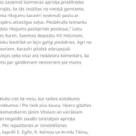
ijas saņemtā Valmieras apriņķa priekšnieka
ojās, ka tās izsūtītas no vietējā garnizona,
anta rīkojumu karavīri ieņēmuši pastu ar
u spēru attiecīgus soļus. Piedzērušo leitnantu
dots rīkojums pastiprināt posteņus.” Lietu
nis Kureli, Saeimas deputātu Vili Holcmani,
ieku biedrībā un bijis galīgi piedzēries. Agri no
nevriem. Karavīri pilsētā atbruņojuši
a slejas seko visai ass redaktora komentārs, ka
ikdienu par gaidāmiem nemieriem pie mums
klubu ciet kā vietu, kur radies aizsākums
ākumus ! Pie lielā alus kausa, liķiera glāzītes
jona komandierim Jānim Vītolam un vairākiem
n negaidīti zaudēs toreizējais apriņķa
s. Pēc iepazīšanās ar izmeklēšanas
kaprāli E. Eglīti, R. Kalniņu un Arvīdu Tikinu,