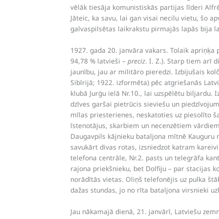
vēlāk tiesāja komunistiskās partijas līderi A
Jāteic, ka savu, lai gan visai necilu vietu, šo
galvaspilsētas laikrakstu pirmajās lapās bija 
1927. gada 20. janvāra vakars. Tolaik apriņķa p
94,78 % latvieši –
preciz
. I. Z.). Starp tiem arī
jaunību, jau ar militāro pieredzi. Izbijušais k
Sibīrijā; 1922. izformēta) pēc atgriešanās Latvi
klubā Jurģu ielā Nr.10., lai uzspēlētu biljardu
dzīves garšai pietrūcis sieviešu un piedzīvoju
mīlas priesterienes, neskatoties uz piesolīto 
īstenotājus, skarbiem un necenzētiem vārdiem 
Daugavpils kājnieku bataljona mītnē Kauguru mu
savukārt divas rotas, izsniedzot katram kareiv
telefona centrāle, Nr.2. pasts un telegrāfa kan
rajona priekšnieku, bet Dolfiju – par stacijas
norādītās vietas. Oliņš telefonējis uz pulka štā
dažas stundas, jo no rīta bataljona virsnieki 
Jau nākamajā dienā, 21. janvārī, Latviešu zem