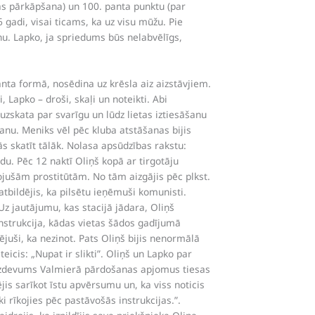
ras pārkāpšana) un 100. panta punktu (par
gadi, visai ticams, ka uz visu mūžu. Pie
nu. Lapko, ja spriedums būs nelabvēlīgs,
anta formā, nosēdina uz krēsla aiz aizstāvjiem.
Lapko – droši, skaļi un noteikti. Abi
uzskata par svarīgu un lūdz lietas iztiesāšanu
šanu. Meniks vēl pēc kluba atstāšanas bijis
ās skatīt tālāk. Nolasa apsūdzības rakstu:
rdu. Pēc 12 naktī Oliņš kopā ar tirgotāju
vojušām prostitūtām. No tām aizgājis pēc plkst.
 atbildējis, ka pilsētu ieņēmuši komunisti.
Uz jautājumu, kas stacijā jādara, Oliņš
 instrukcija, kādas vietas šādos gadījumā
ējuši, ka nezinot. Pats Oliņš bijis nenormālā
icis: „Nupat ir slikti”. Oliņš un Lapko par
s izdevums Valmierā pārdošanas apjomus tiesas
is sarīkot īstu apvērsumu un, ka viss noticis
 rīkojies pēc pastāvošās instrukcijas.”.