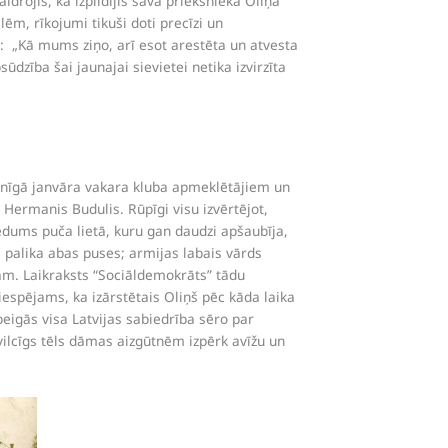
drojis, ka izpildījis sava priekšnieka Oliņa
ēm, rīkojumi tikuši doti precīzi un
ņa: „Kā mums ziņo, arī esot arestēta un atvesta
dzība šai jaunajai sievietei netika izvirzīta
ktenīgā janvāra vakara kluba apmeklētājiem un
 Hermanis Budulis. Rūpīgi visu izvērtējot,
iedums puča lietā, kuru gan daudzi apšaubīja,
s palika abas puses; armijas labais vārds
ām. Laikraksts “Sociāldemokrāts” tādu
espējams, ka izārstētais Oliņš pēc kāda laika
eigās visa Latvijas sabiedrība sēro par
evilcīgs tēls dāmas aizgūtnēm izpērk avīžu un