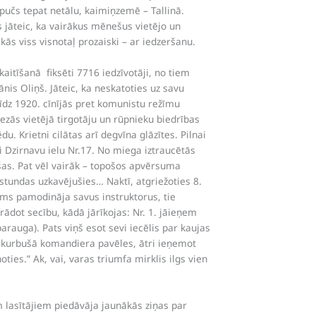
pučs tepat netālu, kaimiņzemē – Tallinā.
 jāteic, ka vairākus mēnešus vietējo un
ās viss visnotaļ prozaiski – ar iedzeršanu.
kaitīšanā fiksēti 7716 iedzīvotāji, no tiem
ānis Oliņš. Jāteic, ka neskatoties uz savu
 līdz 1920. cīnījās pret komunistu režīmu
riezās vietējā tirgotāju un rūpnieku biedrības
. Krietni cilātas arī degvīna glāzītes. Pilnai
i Dzirnavu ielu Nr.17. No miega iztraucētās
ušas. Pat vēl vairāk – topošos apvērsuma
stundas uzkavējušies… Naktī, atgriežoties 8.
rms pamodināja savus instruktorus, tie
rādot secību, kādā jārīkojas: Nr. 1. jāieņem
arauga). Pats viņš esot sevi iecēlis par kaujas
apskurbušā komandiera pavēles, ātri ieņemot
ties.” Ak, vai, varas triumfa mirklis ilgs vien
 lasītājiem piedāvāja jaunākās ziņas par