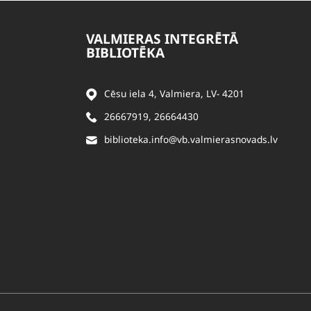
VALMIERAS INTEGRĒTĀ
BIBLIOTĒKA
Cēsu iela 4, Valmiera, LV- 4201
26667919
,
26664430
biblioteka.info@vb.valmierasnovads.lv