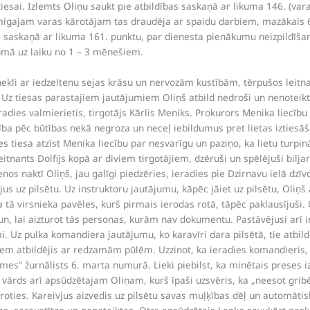
esai. Izlemts Oliņu saukt pie atbildības saskaņā ar likuma 146. (va
mīgajam varas kārotājam tas draudēja ar spaidu darbiem, mazākais 6 
o, saskaņā ar likuma 161. punktu, par dienesta pienākumu neizpildīša
tumā uz laiku no 1 – 3 mēnešiem.
unekli ar iedzeltenu sejas krāsu un nervozām kustībām, tērpušos leitn
Uz tiesas parastajiem jautājumiem Oliņš atbild nedroši un nenoteikti, 
adies valmierietis, tirgotājs Kārlis Meniks. Prokurors Menika liecību 
ecība pēc būtības nekā negroza un neceļ iebildumus pret lietas iztiesā
s tiesa atzīst Menika liecību par nesvarīgu un paziņo, ka lietu turpin
eitnants Dolfijs kopā ar diviem tirgotājiem, dzēruši un spēlējuši bilja
nos naktī Oliņš, jau galīgi piedzēries, ieradies pie Dzirnavu ielā dzī
us uz pilsētu. Uz instruktoru jautājumu, kāpēc jāiet uz pilsētu, Oliņš
 tā virsnieka pavēles, kurš pirmais ierodas rotā, tāpēc paklausījuši. 
bu un, lai aizturot tās personas, kurām nav dokumentu. Pastāvējusi arī
i. Uz pulka komandiera jautājumu, ko karavīri dara pilsētā, tie atbild
em atbildējis ar redzamām pūlēm. Uzzinot, ka ieradies komandieris, te
Zemes” žurnālists 6. marta numurā. Lieki piebilst, ka minētais prese
 vārds arī apsūdzētajam Oliņam, kurš īpaši uzsvēris, ka „neesot gribēj
oties. Kareivjus aizvedis uz pilsētu savas muļķības dēļ un automātiski