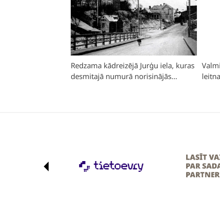
Redzama kādreizējā Jurģu iela, kuras
Valmi
desmitajā numurā norisinājās
leitn
liktenīgie 20. janvāra vakara
notikumi.