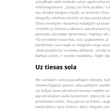
aizvadītajā naktī notikušo valsts apvērsuma mē
telefonogramma: „Ziņoju, ka šorīt ap plkst. 5.3
kas atrodas Kauguru muižā, uz leitnanta Oliņa 
telegrāfu, telefonu centrāli un Jāņa parka (Aina
Oliņu arestējām. Karavīrus nosūtījām uz kazarm
izmeklēt uz Valmieru izbrauca speciāla komisija
politiskās pārvaldes darbiniekus. Papildus vēl z
rīta ierodoties kazarmās, licis sagatavoties uz
kārtībnieku, kuru kopā ar telegrāfa sargu ieslo
„šāda piedzēruša virsnieka ālēšanās, sevišķi
Baltijas valstīs, ir sevišķi nosodāma. Tāpēc 
Uz tiesas sola
Pēc vairākām neziņā pavadītajām dienām, kad īs
neveiksmīgajam pučam, seko patīkams atslābums. 
vai kafijas tases pārstāstot tovakar redzēto u
apcietinātajiem pulka karavīriem. Jāprecizē, k
priekšnieks Līvens. Viņu pārceļ uz Ilūksti, La
materiāliem, kara ministrs devis rīkojumu atsvab