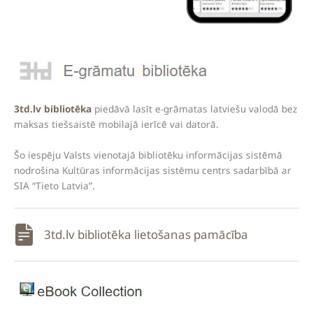
3td.lv bibliotēka
piedāvā lasīt e-grāmatas latviešu valodā bez
maksas tiešsaistē mobilajā ierīcē vai datorā.
Šo iespēju Valsts vienotajā bibliotēku informācijas sistēmā
nodrošina Kultūras informācijas sistēmu centrs sadarbībā ar
SIA “Tieto Latvia”.
3td.lv bibliotēka lietošanas pamācība