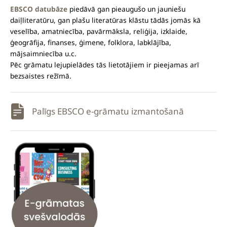
EBSCO datubāze
piedāvā gan pieaugušo un jauniešu
daiļliteratūru, gan plašu literatūras klāstu tādās jomās kā
veselība, amatniecība, pavārmāksla, reliģija, izklaide,
ģeogrāfija, finanses, ģimene, folklora, labklājība,
mājsaimniecība u.c.
Pēc grāmatu lejupielādes tās lietotājiem ir pieejamas arī
bezsaistes režīmā.
Palīgs EBSCO e-grāmatu izmantošanā