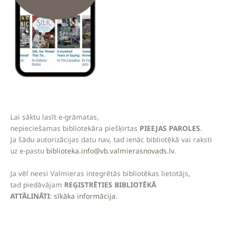
Lai sāktu lasīt e-grāmatas,
nepieciešamas bibliotekāra piešķirtas
PIEEJAS PAROLES
.
Ja šādu autorizācijas datu nav, tad ienāc bibliotēkā vai raksti
uz e-pastu
biblioteka.info@vb.valmierasnovads.lv
.
Ja vēl neesi Valmieras integrētās bibliotēkas lietotājs,
tad piedāvājam
REĢISTRĒTIES BIBLIOTĒKĀ
ATTĀLINĀTI
:
sīkāka informācija
.