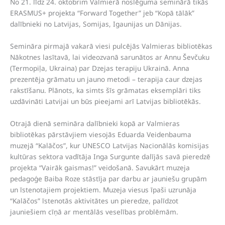
No 21. līdz 24. oktobrim Valmierā noslēguma seminārā tikās
ERASMUS+ projekta “Forward Together” jeb “Kopā tālāk”
dalībnieki no Latvijas, Somijas, Igaunijas un Dānijas.
Semināra pirmajā vakarā viesi pulcējās Valmieras bibliotēkas
Nākotnes lasītavā, lai videozvanā sarunātos ar Annu Ševčuku
(Termopiļa, Ukraina) par Dzejas terapiju Ukrainā. Anna
prezentēja grāmatu un jauno metodi – terapija caur dzejas
rakstīšanu. Plānots, ka simts šīs grāmatas eksemplāri tiks
uzdāvināti Latvijai un būs pieejami arī Latvijas bibliotēkās.
Otrajā dienā semināra dalībnieki kopā ar Valmieras
bibliotēkas pārstāvjiem viesojās Eduarda Veidenbauma
muzejā “Kalāčos”, kur UNESCO Latvijas Nacionālās komisijas
kultūras sektora vadītāja Inga Surgunte dalījās savā pieredzē
projekta “Vairāk gaismas!” veidošanā. Savukārt muzeja
pedagoģe Baiba Roze stāstīja par darbu ar jauniešu grupām
un īstenotajiem projektiem. Muzeja viesus īpaši uzrunāja
“Kalāčos” īstenotās aktivitātes un pieredze, palīdzot
jauniešiem cīņā ar mentālās veselības problēmām.