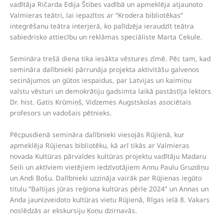
vadītāja Ričarda Edija Štibes vadībā un apmeklēja atjaunoto
Valmieras teātri, lai iepazītos ar “Krodera bibliotēkas”
integrēšanu teātra interjerā, ko palīdzēja ieraudzīt teātra
sabiedrisko attiecību un reklāmas speciāliste Marta Cekule.
Semināra trešā diena tika iesākta vēstures zīmē. Pēc tam, kad
semināra dalībnieki pārrunāja projekta aktivitāšu galvenos
secinājumos un gūtos iespaidus, par Latvijas un kaimiņu
valstu vēsturi un demokrātiju gadsimta laikā pastāstīja lektors
Dr. hist. Gatis Krūmiņš, Vidzemes Augstskolas asociētais
profesors un vadošais pētnieks.
Pēcpusdienā semināra dalībnieki viesojās Rūjienā, kur
apmeklēja Rūjienas bibliotēku, kā arī tikās ar Valmieras
novada Kultūras pārvaldes kultūras projektu vadītāju Madaru
Seili un aktīviem vietējiem iedzīvotājiem Annu Paulu Gruzdiņu
un Andi Bošu. Dalībnieki uzzināja vairāk par Rūjienas iegūto
titulu “Baltijas jūras reģiona kultūras pērle 2024” un Annas un
Anda jaunizveidoto kultūras vietu Rūjienā, Rīgas ielā 8. Vakars
noslēdzās ar ekskursiju Ķoņu dzirnavās.