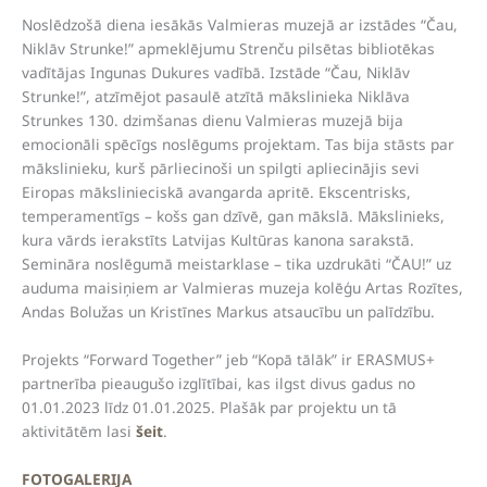
Noslēdzošā diena iesākās Valmieras muzejā ar izstādes “Čau,
Niklāv Strunke!” apmeklējumu Strenču pilsētas bibliotēkas
vadītājas Ingunas Dukures vadībā. Izstāde “Čau, Niklāv
Strunke!”, atzīmējot pasaulē atzītā mākslinieka Niklāva
Strunkes 130. dzimšanas dienu Valmieras muzejā bija
emocionāli spēcīgs noslēgums projektam. Tas bija stāsts par
mākslinieku, kurš pārliecinoši un spilgti apliecinājis sevi
Eiropas mākslinieciskā avangarda apritē. Ekscentrisks,
temperamentīgs – košs gan dzīvē, gan mākslā. Mākslinieks,
kura vārds ierakstīts Latvijas Kultūras kanona sarakstā.
Semināra noslēgumā meistarklase – tika uzdrukāti “ČAU!” uz
auduma maisiņiem ar Valmieras muzeja kolēģu Artas Rozītes,
Andas Bolužas un Kristīnes Markus atsaucību un palīdzību.
Projekts “Forward Together” jeb “Kopā tālāk” ir ERASMUS+
partnerība pieaugušo izglītībai, kas ilgst divus gadus no
01.01.2023 līdz 01.01.2025. Plašāk par projektu un tā
aktivitātēm lasi
šeit
.
FOTOGALERIJA