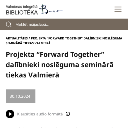
Skip
to
content
/
AKTUALITĀTES
PROJEKTA “FORWARD TOGETHER” DALĪBNIEKI NOSLĒGUMA
SEMINĀRĀ TIEKAS VALMIERĀ
Projekta “Forward Together”
dalībnieki noslēguma seminārā
tiekas Valmierā
30.10.2024
/
PROJEKTS
Klausīties audio formātā