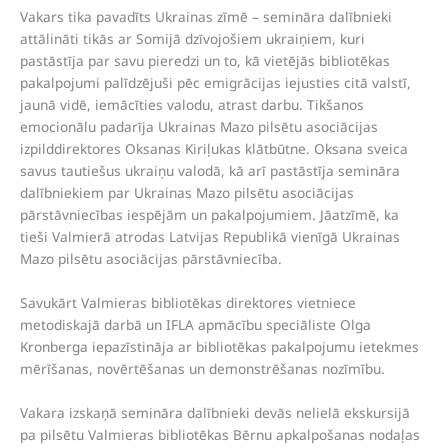
Vakars tika pavadīts Ukrainas zīmē – semināra dalībnieki
attālināti tikās ar Somijā dzīvojošiem ukraiņiem, kuri
pastāstīja par savu pieredzi un to, kā vietējās bibliotēkas
pakalpojumi palīdzējuši pēc emigrācijas iejusties citā valstī,
jaunā vidē, iemācīties valodu, atrast darbu. Tikšanos
emocionālu padarīja Ukrainas Mazo pilsētu asociācijas
izpilddirektores Oksanas Kiriļukas klātbūtne. Oksana sveica
savus tautiešus ukraiņu valodā, kā arī pastāstīja semināra
dalībniekiem par Ukrainas Mazo pilsētu asociācijas
pārstāvniecības iespējām un pakalpojumiem. Jāatzīmē, ka
tieši Valmierā atrodas Latvijas Republikā vienīgā Ukrainas
Mazo pilsētu asociācijas pārstāvniecība.
Savukārt Valmieras bibliotēkas direktores vietniece
metodiskajā darbā un IFLA apmācību speciāliste Olga
Kronberga iepazīstināja ar bibliotēkas pakalpojumu ietekmes
mērīšanas, novērtēšanas un demonstrēšanas nozīmību.
Vakara izskaņā semināra dalībnieki devās nelielā ekskursijā
pa pilsētu Valmieras bibliotēkas Bērnu apkalpošanas nodaļas