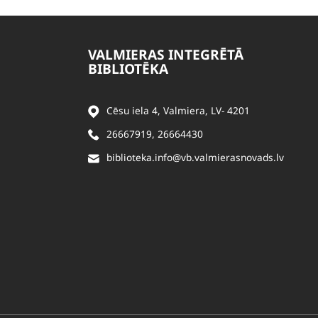
VALMIERAS INTEGRĒTĀ
BIBLIOTĒKA
Cēsu iela 4, Valmiera, LV- 4201
26667919
,
26664430
biblioteka.info@vb.valmierasnovads.lv