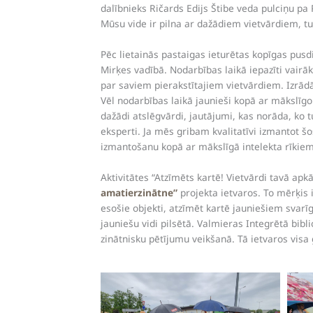
dalībnieks Ričards Edijs Štibe veda pulciņu pa
Mūsu vide ir pilna ar dažādiem vietvārdiem, tur
Pēc lietainās pastaigas ieturētas kopīgas pus
Mirķes vadībā. Nodarbības laikā iepazīti vairā
par saviem pierakstītajiem vietvārdiem. Izrādā
Vēl nodarbības laikā jaunieši kopā ar mākslīgo i
dažādi atslēgvārdi, jautājumi, kas norāda, ko t
eksperti. Ja mēs gribam kvalitatīvi izmantot š
izmantošanu kopā ar mākslīgā intelekta rīkiem
Aktivitātes “Atzīmēts kartē! Vietvārdi tavā ap
amatierzinātne”
projekta ietvaros. To mērķis i
esošie objekti, atzīmēt kartē jauniešiem svarī
jauniešu vidi pilsētā. Valmieras Integrētā bibl
zinātnisku pētījumu veikšanā. Tā ietvaros visa