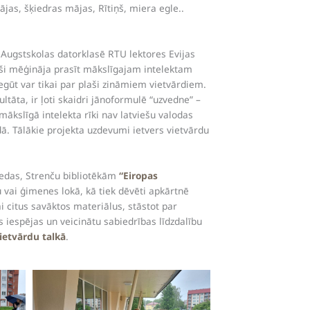
jas, šķiedras mājas, Rītiņš, miera egle..
 Augstskolas datorklasē RTU lektores Evijas
ieši mēģināja prasīt mākslīgajam intelektam
iegūt var tikai par plaši zināmiem vietvārdiem.
ltāta, ir ļoti skaidri jānoformulē “uzvedne” –
mākslīgā intelekta rīki nav latviešu valodas
dā. Tālākie projekta uzdevumi ietvers vietvārdu
 Sedas, Strenču bibliotēkām
“Eiropas
u vai ģimenes lokā, kā tiek dēvēti apkārtnē
i citus savāktos materiālus, stāstot par
s iespējas un veicinātu sabiedrības līdzdalību
ietvārdu talkā
.