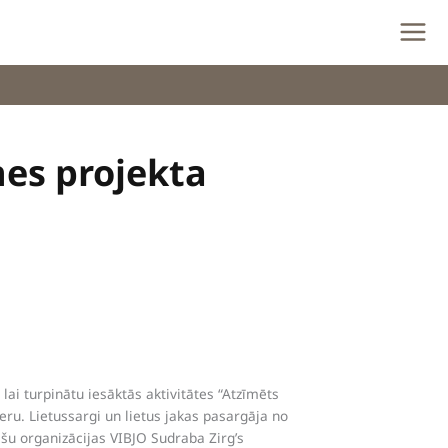
nes projekta
lai turpinātu iesāktās aktivitātes “Atzīmēts
eru. Lietussargi un lietus jakas pasargāja no
ešu organizācijas VIBJO Sudraba Zirg’s