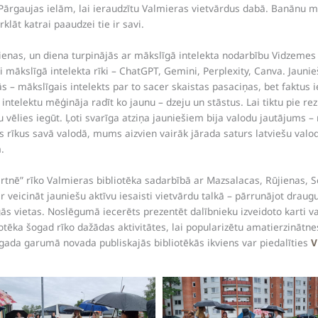
 Pārgaujas ielām, lai ieraudzītu Valmieras vietvārdus dabā. Banānu mā
klāt katrai paaudzei tie ir savi.
dienas, un diena turpinājās ar mākslīgā intelekta nodarbību Vidzemes
ki mākslīgā intelekta rīki – ChatGPT, Gemini, Perplexity, Canva. Jaun
s – mākslīgais intelekts par to sacer skaistas pasaciņas, bet faktus 
ntelektu mēģināja radīt ko jaunu – dzeju un stāstus. Lai tiktu pie rezu
u vēlies iegūt. Ļoti svarīga atziņa jauniešiem bija valodu jautājums – 
os rīkus savā valodā, mums aizvien vairāk jārada saturs latviešu valo
.
kārtnē” rīko Valmieras bibliotēka sadarbībā ar Mazsalacas, Rūjienas,
r veicināt jauniešu aktīvu iesaisti vietvārdu talkā – pārrunājot draug
gās vietas. Noslēgumā iecerēts prezentēt dalībnieku izveidoto karti va
iotēka šogad rīko dažādas aktivitātes, lai popularizētu amatierzinātne
 gada garumā novada publiskajās bibliotēkās ikviens var piedalīties
V