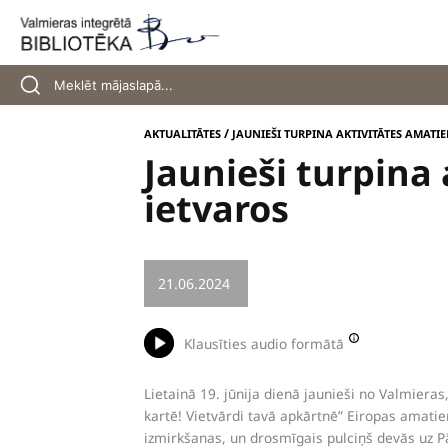
Skip
to
content
/
AKTUALITĀTES
JAUNIEŠI TURPINA AKTIVITĀTES AMATI
Jaunieši turpina
ietvaros
21.06.2024
/
PROJEKTS
Klausīties audio formātā
Lietainā 19. jūnija dienā jaunieši no Valmieras
kartē! Vietvārdi tavā apkārtnē” Eiropas amatier
izmirkšanas, un drosmīgais pulciņš devās uz Pā