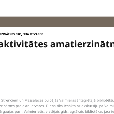
ERZINĀTNES PROJEKTA IETVAROS
 aktivitātes amatierzināt
, Strenčiem un Mazsalacas pulcējās Valmieras Integrētajā bibliotēkā, 
zinātnes projekta ietvaros. Diena tika iesākta ar ekskursiju pa Valmi
rgaujas pusi. Valmierietis, vietējais gids, agrākais bibliotēkas jauni