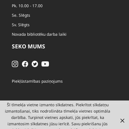
Pk. 10.00 - 17.00
Se. Slēgts
Sv. Slēgts
Novada bibliotēku darba laiki
SEKO MUMS
Piekļūstamības paziņojums
Šī tīmekļa vietne izmanto sīkdatnes. Piekrītot sīkdatņu
izmantošanai, tiks nodrošināta tīmekļa vietnes optimāla
© 2026 Valmieras novada pašvaldība
darbība. Turpinot vietnes apskati, jūs piekrītat, ka
izmantosim sīkdatnes jūsu ierīcē. Savu piekrišanu jūs