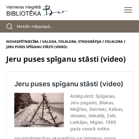
Skip
to
content
/
/
/
NOVADPĒTNIECĪBA
VALODA, FOLKLORA, ETNOGRĀFIJA
FOLKLORA
JERU PUSES SPĪGANU STĀSTI (VIDEO)
Jeru puses spīganu stāsti (video)