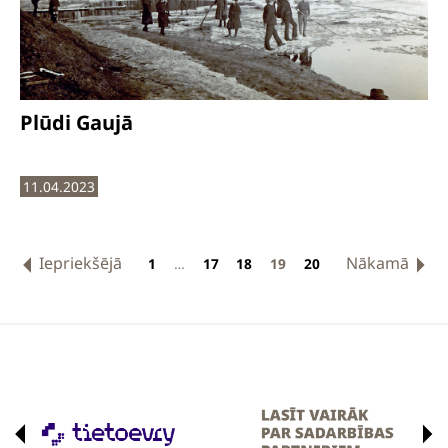
Plūdi Gaujā
11.04.2023
Iepriekšējā
Nākamā
1
…
17
18
19
20