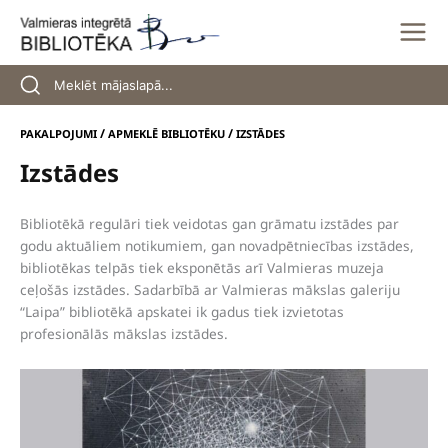
Skip
to
content
/
/
PAKALPOJUMI
APMEKLĒ BIBLIOTĒKU
IZSTĀDES
Izstādes
Bibliotēkā regulāri tiek veidotas gan grāmatu izstādes par
godu aktuāliem notikumiem, gan novadpētniecības izstādes,
bibliotēkas telpās tiek eksponētās arī Valmieras muzeja
ceļošās izstādes. Sadarbībā ar Valmieras mākslas galeriju
“Laipa” bibliotēkā apskatei ik gadus tiek izvietotas
profesionālās mākslas izstādes.