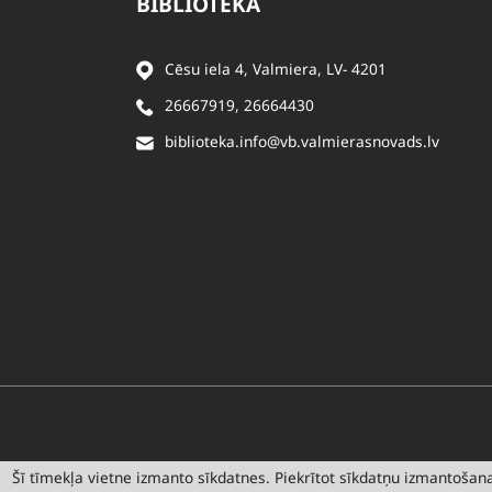
BIBLIOTĒKA
Cēsu iela 4, Valmiera, LV- 4201
26667919
,
26664430
biblioteka.info@vb.valmierasnovads.lv
Šī tīmekļa vietne izmanto sīkdatnes. Piekrītot sīkdatņu izmantošanai