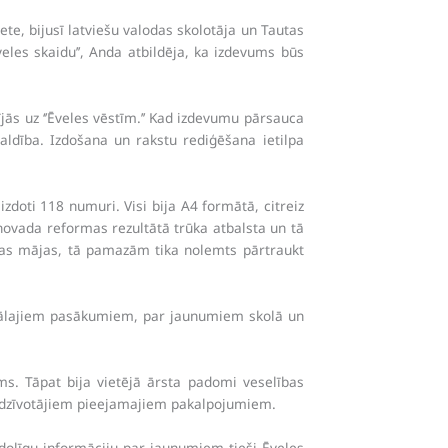
e, bijusī latviešu valodas skolotāja un Tautas
es skaidu’’, Anda atbildēja, ka izdevums būs
jās uz ‘’Ēveles vēstīm.’’ Kad izdevumu pārsauca
aldība. Izdošana un rakstu rediģēšana ietilpa
zdoti 118 numuri. Visi bija A4 formātā, citreiz
o novada reformas rezultātā trūka atbalsta un tā
atras mājas, tā pamazām tika nolemts pārtraukt
tuālajiem pasākumiem, par jaunumiem skolā un
ms. Tāpat bija vietējā ārsta padomi veselības
 iedzīvotājiem pieejamajiem pakalpojumiem.
odolīgu informāciju par jaunumiem tieši Ēveles