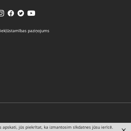
iekļūstamības paziņojums
 apskati, jūs piekrītat, ka izmantosim sīkdatnes jūsu ierīcē.