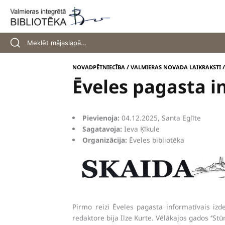
Skip
to
content
/
NOVADPĒTNIECĪBA
VALMIERAS NOVADA LAIKRAKSTI
Ēveles pagasta in
Pievienoja:
04.12.2025, Santa Eglīte
Sagatavoja:
Ieva Ķīkule
Organizācija:
Ēveles bibliotēka
Pirmo reizi Ēveles pagasta informatīvais izd
redaktore bija Ilze Kurte. Vēlākajos gados ‘’St