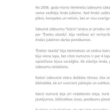
No 2008. gada marta ikmēneša izdevums sāka iz
nama vadītāja Anda Jukāme. Kad Andai uzdevu
plāns, kompakts un neliels, bet ar visu svarīgo 
Sākumā izdevumu ‘’Stūris’’ iznāca ar privātu i
par ‘’Ēveles skaidu’’, bija notikusi arī ter
Andas Jukāmes darba pienākumos.
‘’Ēveles skaida’’ bija bezmaksas un iznāca kat
bija viena lapa, bet citos numuros ir pat 4 lap
izplatīšana kļuva sarežģīta. Kā stāstīja Anda
izdevumu veidošanu.
Raksti izdevumā skāra dažādas tēmas: tika a
bibliotēkā, kā arī sveicieni jubilejās un svētkos
Katrā numurā bija arī redaktores sleja, kurā
jautājumos, bibliotēkas ziņas, pasākumu piete
Runājot ar ēveliešiem, daudzi izjūt nostaļģij