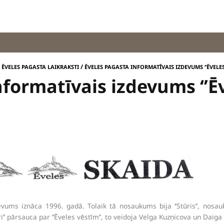
/
/
ĒVELES PAGASTA LAIKRAKSTI
ĒVELES PAGASTA INFORMATĪVAIS IZDEVUMS ‘’ĒVELES
formatīvais izdevums ‘’Ēv
evums iznāca 1996. gadā. Tolaik tā nosaukums bija ‘’Stūris’’, nos
ūri’’ pārsauca par ‘’Ēveles vēstīm’’, to veidoja Velga Kuzņicova un Dai