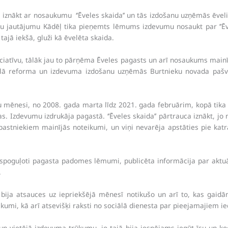
nākt ar nosaukumu ‘’Ēveles skaida’’ un tās izdošanu uzņēmās ēveliet
 jautājumu Kādēļ tika pieņemts lēmums izdevumu nosaukt par ’’Ēvel
tajā iekšā, gluži kā ēvelēta skaida.
niciatīvu, tālāk jau to pārņēma Ēveles pagasts un arī nosaukums mainī
itoriālā reforma un izdevuma izdošanu uzņēmās Burtnieku novada pašv
ru mēnesi, no 2008. gada marta līdz 2021. gada februārim, kopā tika i
as. Izdevumu izdrukāja pagastā. ‘’Ēveles skaida’’ pārtrauca iznākt, j
, pastniekiem mainījās noteikumi, un viņi nevarēja apstāties pie k
tspoguļoti pagasta padomes lēmumi, publicēta informācija par ak
.
 bija atsauces uz iepriekšējā mēnesī notikušo un arī to, kas gaidā
ikumi, kā arī atsevišķi raksti no sociālā dienesta par pieejamajiem
u un vietējā izdevuma trūkumu, jo tajā bija iespējams iegūt īsu un k