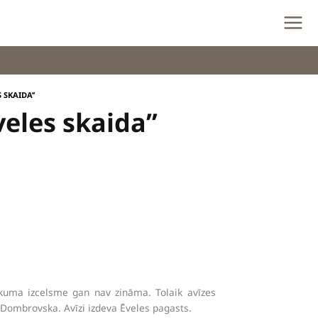
 SKAIDA’’
eles skaida’’
aukuma izcelsme gan nav zināma. Tolaik avīzes
ga Dombrovska. Avīzi izdeva Ēveles pagasts.